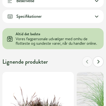
Beskrivelse
Specifikationer
Altid det bedste
Vores fagpersonale udvælger med omhu de
flotteste og sundeste varer, når du handler online.
Lignende produkter