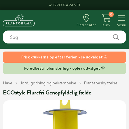
GROGARANTI
0
Find center
Kurv
Menu
Frisk krukkerne op efter ferien - se udvalget 🌸
Forudbestil blomsterløg - oplev udvalget 💚
Have
Jord, gødning og bekæmpelse
Plantebeskyttelse
ECOstyle Flurefri Genopfyldelig fælde