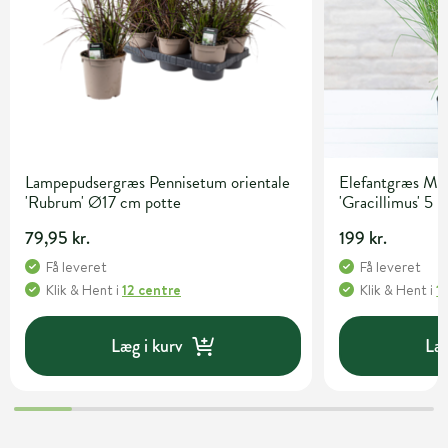
Lampepudsergræs Pennisetum orientale
Elefantgræs Mis
'Rubrum' Ø17 cm potte
'Gracillimus' 5 l
79,95 kr.
199 kr.
Få leveret
Få leveret
Klik & Hent
i
12 centre
Klik & Hent
i
1
Læg i kurv
Læg