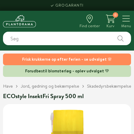
GROGARANTI
0
Find center
Kurv
Menu
Frisk krukkerne op efter ferien - se udvalget 🌸
Forudbestil blomsterløg - oplev udvalget 💚
Have
Jord, gødning og bekæmpelse
Skadedyrsbekæmpelse
ECOstyle InsektFri Spray 500 ml