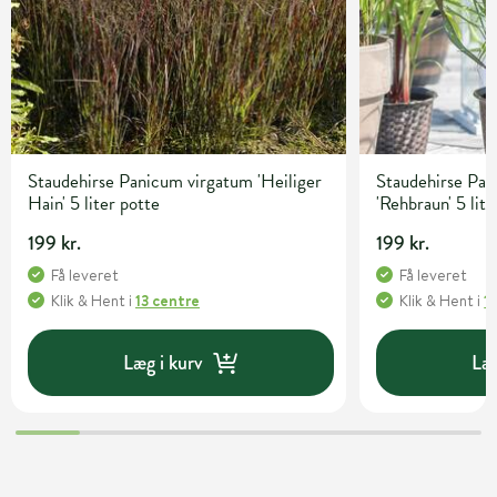
Staudehirse Panicum virgatum 'Heiliger
Staudehirse Pa
Hain' 5 liter potte
'Rehbraun' 5 lite
199 kr.
199 kr.
Få leveret
Få leveret
Klik & Hent
i
13 centre
Klik & Hent
i
1
Læg i kurv
Læg