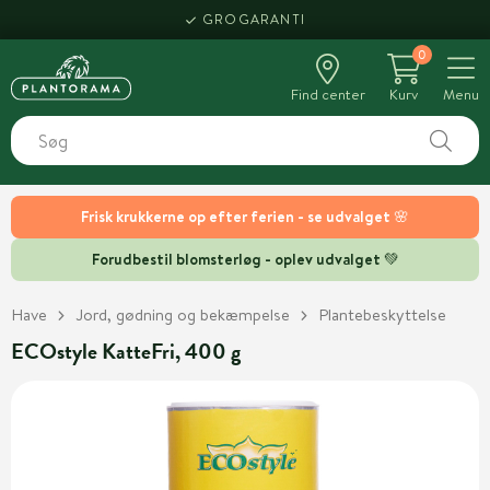
GROGARANTI
0
Find center
Kurv
Menu
Frisk krukkerne op efter ferien - se udvalget 🌸
Forudbestil blomsterløg - oplev udvalget 💚
Have
Jord, gødning og bekæmpelse
Plantebeskyttelse
ECOstyle KatteFri, 400 g