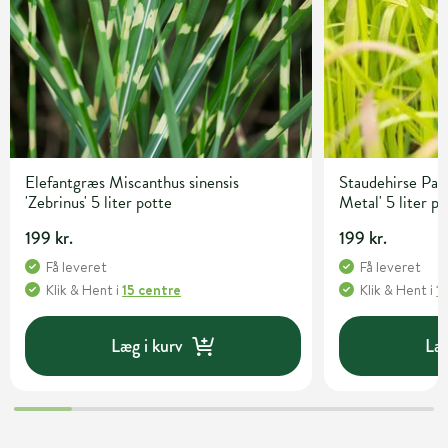
Elefantgræs Miscanthus sinensis
Staudehirse Pan
'Zebrinus' 5 liter potte
Metal' 5 liter p
199 kr.
199 kr.
Få leveret
Få leveret
Klik & Hent
i
15 centre
Klik & Hent
i
1
Læg i kurv
Læg