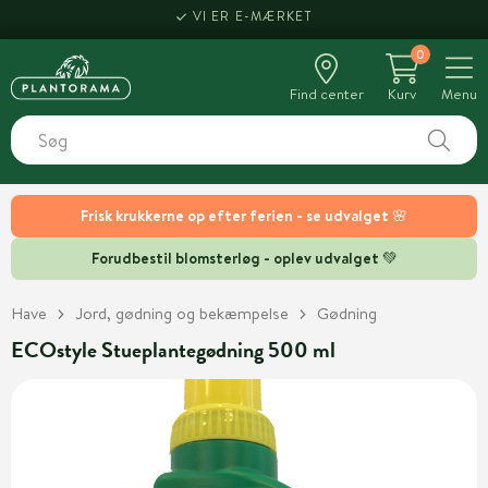
VI ER E-MÆRKET
0
Find center
Kurv
Menu
Frisk krukkerne op efter ferien - se udvalget 🌸
Forudbestil blomsterløg - oplev udvalget 💚
Have
Jord, gødning og bekæmpelse
Gødning
ECOstyle Stueplantegødning 500 ml