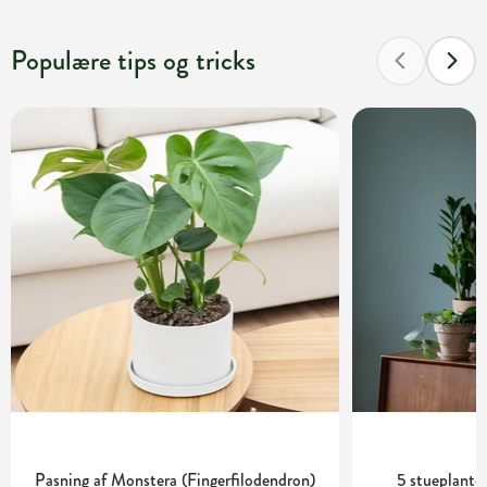
Populære tips og tricks
Pasning af Monstera (Fingerfilodendron)
5 stueplanter