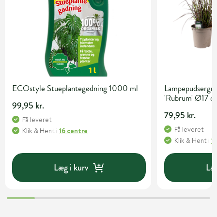
ECOstyle Stueplantegødning 1000 ml
Lampepudsergræ
'Rubrum' Ø17 c
99,95 kr.
79,95 kr.
Få leveret
Få leveret
Klik & Hent
i
16 centre
Klik & Hent
i
1
Læg i kurv
Læg