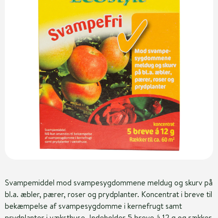
Svampemiddel mod svampesygdommene meldug og skurv på
bl.a. æbler, pærer, roser og prydplanter. Koncentrat i breve til
bekæmpelse af svampesygdomme i kernefrugt samt
prydplanter i væksthuse. Indeholder 5 breve á 12 g og rækker