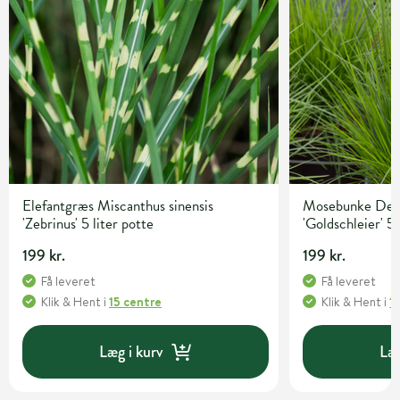
Elefantgræs Miscanthus sinensis
Mosebunke Desc
'Zebrinus' 5 liter potte
'Goldschleier' 5 
199 kr.
199 kr.
Få leveret
Få leveret
Klik & Hent
i
15 centre
Klik & Hent
i
1
Læg i kurv
Læg