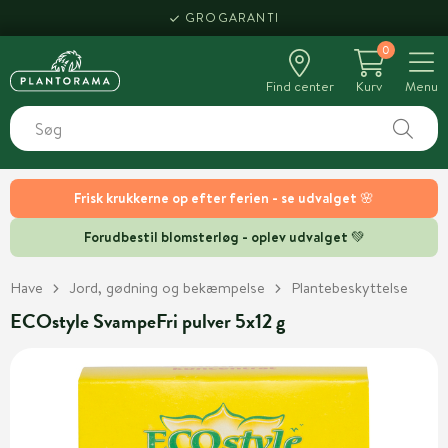
GROGARANTI
0
Find center
Kurv
Menu
Frisk krukkerne op efter ferien - se udvalget 🌸
Forudbestil blomsterløg - oplev udvalget 💚
Have
Jord, gødning og bekæmpelse
Plantebeskyttelse
ECOstyle SvampeFri pulver 5x12 g