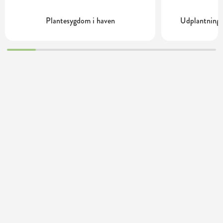
Plantesygdom i haven
Udplantning 