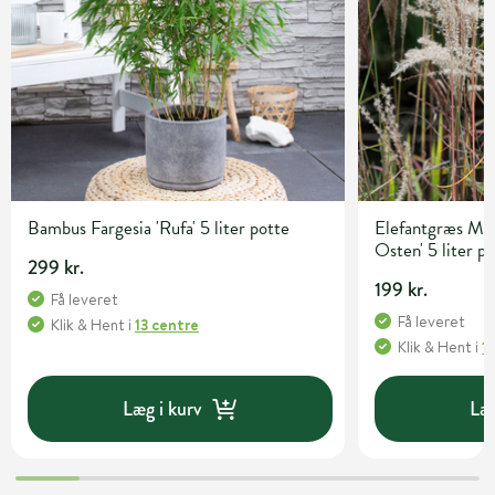
Bambus Fargesia 'Rufa' 5 liter potte
Elefantgræs Mis
Osten' 5 liter p
299 kr.
199 kr.
Få leveret
Få leveret
Klik & Hent
i
13 centre
Klik & Hent
i
1
Læg i kurv
Læg