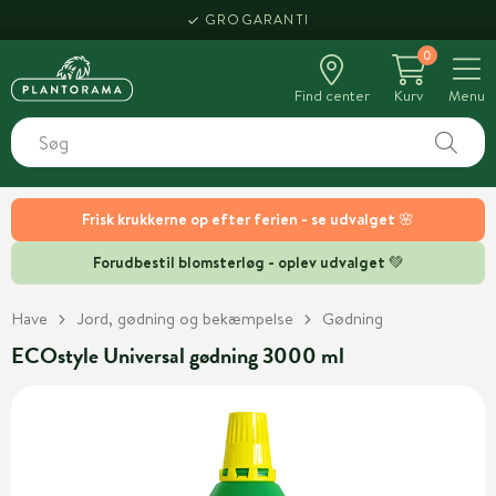
GROGARANTI
0
Find center
Kurv
Menu
Frisk krukkerne op efter ferien - se udvalget 🌸
Forudbestil blomsterløg - oplev udvalget 💚
Have
Jord, gødning og bekæmpelse
Gødning
ECOstyle Universal gødning 3000 ml