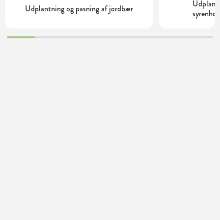
Udplantn
Udplantning og pasning af jordbær
syrenhor