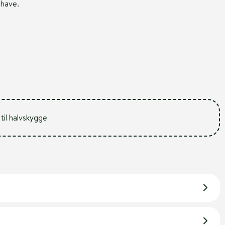
n have.
 til halvskygge