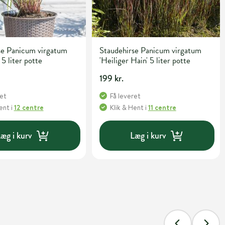
se Panicum virgatum
Staudehirse Panicum virgatum
 5 liter potte
'Heiliger Hain' 5 liter potte
199 kr.
ret
Få leveret
Hent
i
12 centre
Klik & Hent
i
11 centre
æg i kurv
Læg i kurv