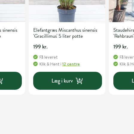
 sinensis
Elefantgræs Miscanthus sinensis
Staudehir
e
'Gracillimus' 5 liter potte
'Rehbraun'
199 kr.
199 kr.
Få leveret
Få leve
e
Klik & Hent
i
12 centre
Klik & 
Læg i kurv
L