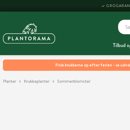
GROGARAN
Tilbud o
Frisk krukkerne op efter ferien - se udva
Planter
Krukkeplanter
Sommerblomster