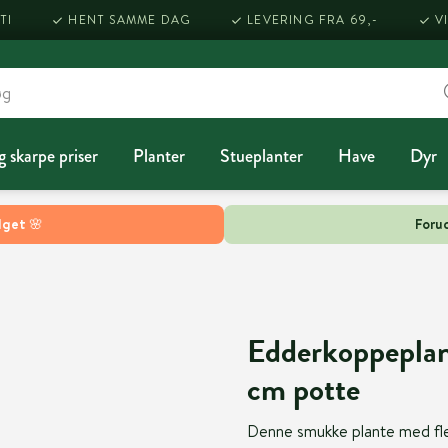
TI
HENT SAMME DAG
LEVERING FRA 69,-
V
g skarpe priser
Planter
Stueplanter
Have
Dyr
lget 🌸
Forud
Edderkoppeplant
cm potte
Denne smukke plante med flere