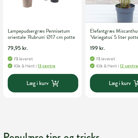
Lampepudsergræs Pennisetum
Elefantgræs Miscanthus
orientale 'Rubrum' Ø17 cm potte
'Variegatus' 5 liter pott
79,95 kr.
199 kr.
Få leveret
Få leveret
Klik & Hent
i
13 centre
Klik & Hent
i
12 centr
Læg i kurv
Læg i kurv
Populære tips og tricks