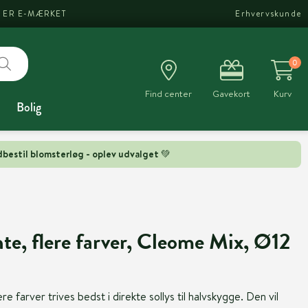
I ER E-MÆRKET
Erhvervskunde
0
Find center
Gavekort
Kurv
Bolig
bestil blomsterløg - oplev udvalget 💚
e, flere farver, Cleome Mix, Ø12
 farver trives bedst i direkte sollys til halvskygge. Den vil