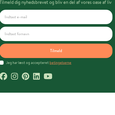
Tilmeld dig nyhedsbrevet og bliv en del af vores oase af liv
Tilmeld
Jeg har læst og accepteret
betingelserne