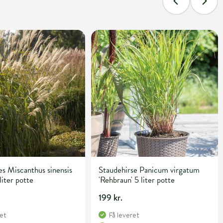
s Miscanthus sinensis
Staudehirse Panicum virgatum
liter potte
'Rehbraun' 5 liter potte
199 kr.
ret
Få leveret