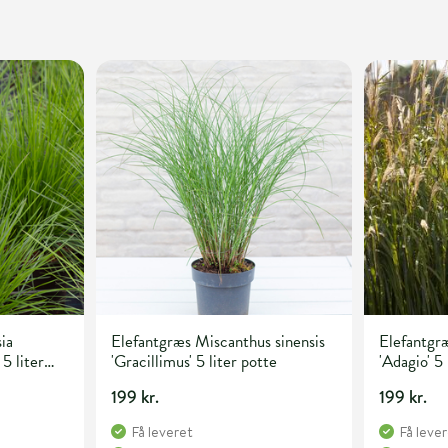
ia
Elefantgræs Miscanthus sinensis
Elefantgræ
 5 liter
'Gracillimus' 5 liter potte
'Adagio' 5 
199 kr.
199 kr.
Få leveret
Få leve