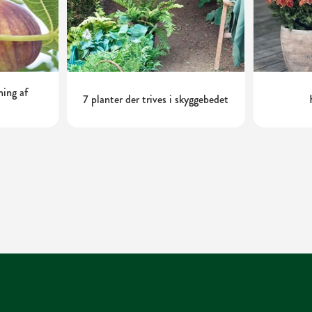
ning af
7 planter der trives i skyggebedet