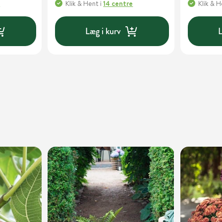
e
Klik & Hent
i
14 centre
Klik & 
Læg i kurv
L