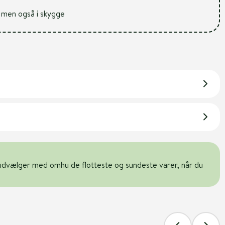
ys men også i skygge
udvælger med omhu de flotteste og sundeste varer, når du