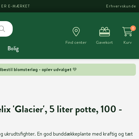
I ER E-MÆRKET
Erhvervskunde
0
Find center
Gavekort
Kurv
Bolig
bestil blomsterløg - oplev udvalget 💚
ix 'Glacier', 5 liter potte, 100 -
tig ukrudtsfighter. En god bunddækkeplante med kraftig og tæt