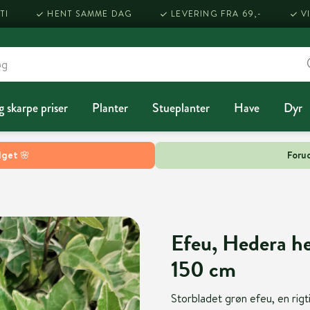
TI
HENT SAMME DAG
LEVERING FRA 69,-
V
g skarpe priser
Planter
Stueplanter
Have
Dyr
lget 🌸
Forud
Efeu, Hedera hel
150 cm
Storbladet grøn efeu, en rig