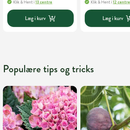
Klik & Hent
i
13 centre
Klik & Hent
i
12 centr
Læg i kurv
Læg i kurv
Populære tips og tricks