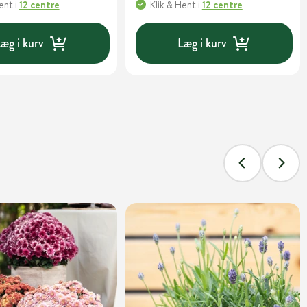
Hent
i
12 centre
Klik & Hent
i
12 centre
æg i kurv
Læg i kurv