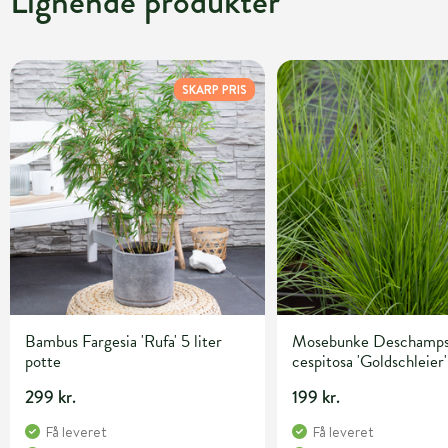
Lignende produkter
SKARP PRIS
Bambus Fargesia 'Rufa' 5 liter
Mosebunke Deschamps
potte
cespitosa 'Goldschleier'
potte
299 kr.
199 kr.
Få leveret
Få leveret