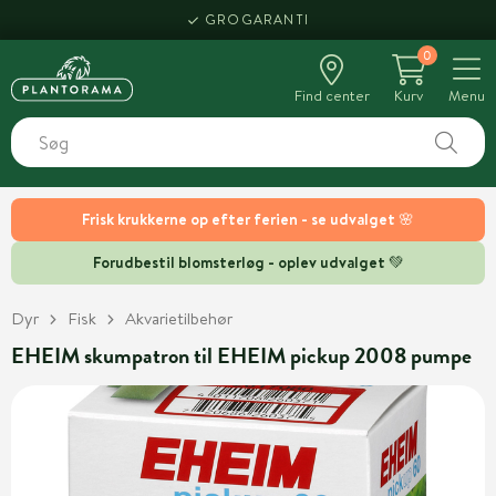
GROGARANTI
0
Find center
Kurv
Menu
Frisk krukkerne op efter ferien - se udvalget 🌸
Forudbestil blomsterløg - oplev udvalget 💚
Dyr
Fisk
Akvarietilbehør
EHEIM skumpatron til EHEIM pickup 2008 pumpe