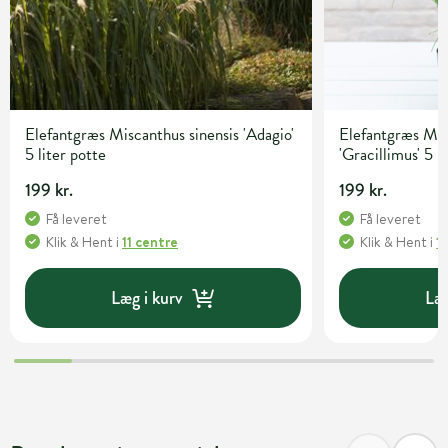
Elefantgræs Miscanthus sinensis 'Adagio'
Elefantgræs Mis
5 liter potte
'Gracillimus' 5 l
199 kr.
199 kr.
Få leveret
Få leveret
Klik & Hent
i
11 centre
Klik & Hent
i
1
Læg i kurv
Læg