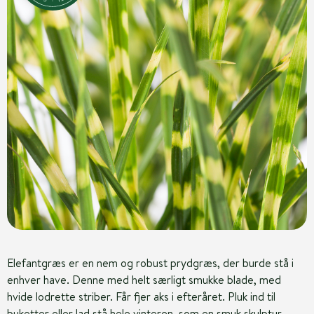
Elefantgræs er en nem og robust prydgræs, der burde stå i
enhver have. Denne med helt særligt smukke blade, med
hvide lodrette striber. Får fjer aks i efteråret. Pluk ind til
buketter eller lad stå hele vinteren, som en smuk skulptur.