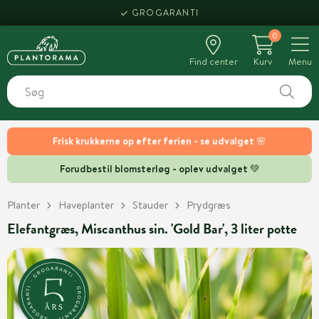
GROGARANTI
0
Find center
Kurv
Menu
Frisk krukkerne op efter ferien - se udvalget 🌸
Forudbestil blomsterløg - oplev udvalget 💚
Planter
Haveplanter
Stauder
Prydgræs
Elefantgræs, Miscanthus sin. 'Gold Bar', 3 liter potte