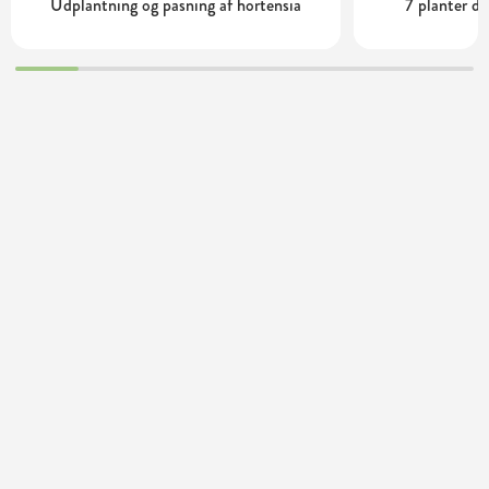
Udplantning og pasning af hortensia
7 planter de