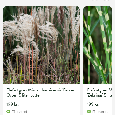
Elefantgræs Miscanthus sinensis 'Ferner
Elefantgræs Mis
Osten' 5 liter potte
'Zebrinus' 5 lite
199 kr.
199 kr.
Få leveret
Få leveret