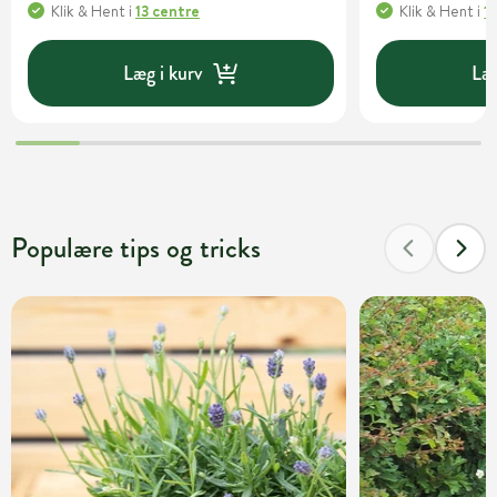
Klik & Hent
i
13 centre
Klik & Hent
i
1
Læg i kurv
Læg
Populære tips og tricks