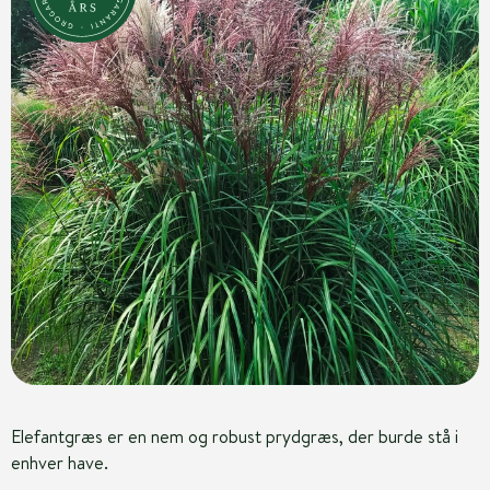
Elefantgræs er en nem og robust prydgræs, der burde stå i
enhver have.