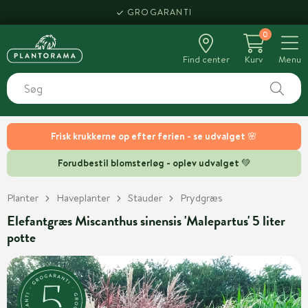
GROGARANTI
0
Find center
Kurv
Menu
Frisk krukkerne op efter ferien - se udvalget 🌸
Forudbestil blomsterløg - oplev udvalget 💚
Planter
Haveplanter
Stauder
Prydgræs
Elefantgræs Miscanthus sinensis 'Malepartus' 5 liter
potte