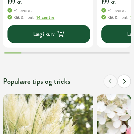
199 kr.
199 kr.
Få leveret
Få leveret
Klik & Hent
i
14 centre
Klik & Hent
i
1
Læg i kurv
Læg
Populære tips og tricks