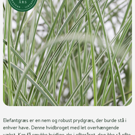
Elefantgræs er en nem og robust prydgræs, der burde stå i
enhver have. Denne hvidbroget med let overhængende
vækst. Kan få smukke hvidlige aks i efteråret, dog ikke så ofte