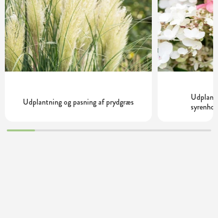
Udplantn
Udplantning og pasning af prydgræs
syrenhor