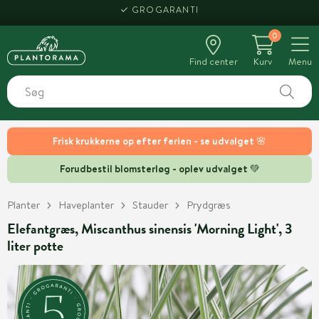
GROGARANTI
0
Find center
Kurv
Menu
Frisk krukkerne op efter ferien - se udvalget 🌸
Forudbestil blomsterløg - oplev udvalget 💚
Planter
Haveplanter
Stauder
Prydgræs
Elefantgræs, Miscanthus sinensis 'Morning Light', 3
liter potte