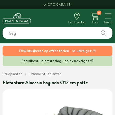
GROGARANTI
0
Find center
Kurv
Menu
Frisk krukkerne op efter ferien - se udvalget 🌸
Forudbestil blomsterløg - oplev udvalget 💚
Stueplanter
Grønne stueplanter
Elefantøre Alocasia baginda Ø12 cm potte