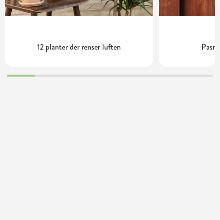
12 planter der renser luften
Pasni