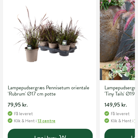
Lampepudsergræs Pennisetum orientale
Lampepudsergræ
'Rubrum' Ø17 cm potte
'Tiny Tails' Ø19
79,95 kr.
149,95 kr.
Få leveret
Få leveret
Klik & Hent
i
13 centre
Klik & Hent
i
1
Læg i kurv
Læg