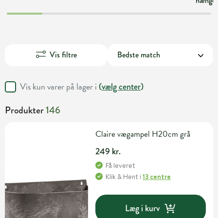
hængek
Vis filtre
Vis kun varer på lager i
(
vælg center
)
Produkter
146
Claire vægampel H20cm grå
249 kr.
Få leveret
Klik & Hent
i
13 centre
Læg i kurv