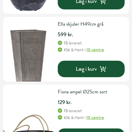
Læg i kurv
Ella skjuler H49cm grå
599 kr.
Få leveret
Klik & Hent
i
10 centre
Læg i kurv
Fiona ampel Ø25cm sort
129 kr.
Få leveret
Klik & Hent
i
10 centre