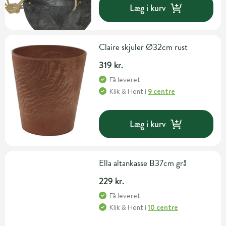
Læg i kurv
Claire skjuler Ø32cm rust
319 kr.
Få leveret
Klik & Hent
i
9 centre
Læg i kurv
Ella altankasse B37cm grå
229 kr.
Få leveret
Klik & Hent
i
10 centre