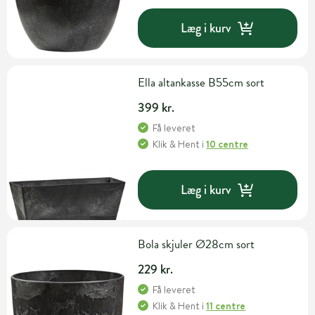
Læg i kurv
Ella altankasse B55cm sort
399 kr.
Få leveret
Klik & Hent
i
10 centre
Læg i kurv
Bola skjuler Ø28cm sort
229 kr.
Få leveret
Klik & Hent
i
11 centre