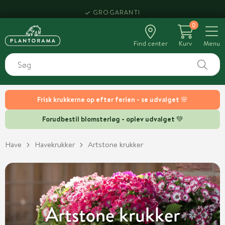
HENT SAMME DAG
0
Find center
Kurv
Menu
Frisk krukkerne op efter ferien - se udvalget 🌸
Forudbestil blomsterløg - oplev udvalget 💚
Have
Havekrukker
Artstone krukker
Artstone krukker