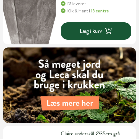
Få leveret
Klik & Hent
i
13 centre
Læg i kurv
Claire underskål Ø35cm grå