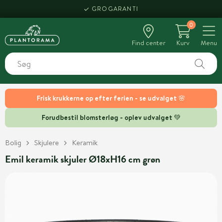
GROGARANTI
0
Find center
Kurv
Menu
Frisk krukkerne op efter ferien - se udvalget 🌸
Forudbestil blomsterløg - oplev udvalget 💚
Bolig
Skjulere
Keramik
Emil keramik skjuler Ø18xH16 cm grøn