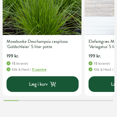
Mosebunke Deschampsia cespitosa
Elefantgræs Mis
'Goldschleier' 5 liter potte
'Variegatus' 5 li
199 kr.
199 kr.
Få leveret
Få leveret
Klik & Hent
i
11 centre
Klik & Hent
i
1
Læg i kurv
Læg