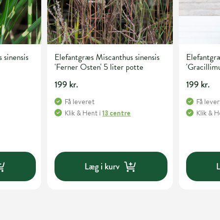
 sinensis
Elefantgræs Miscanthus sinensis
Elefantgræ
'Ferner Osten' 5 liter potte
'Gracillimu
199 kr.
199 kr.
Få leveret
Få leve
Klik & Hent
i
13 centre
Klik & 
Læg i kurv
L