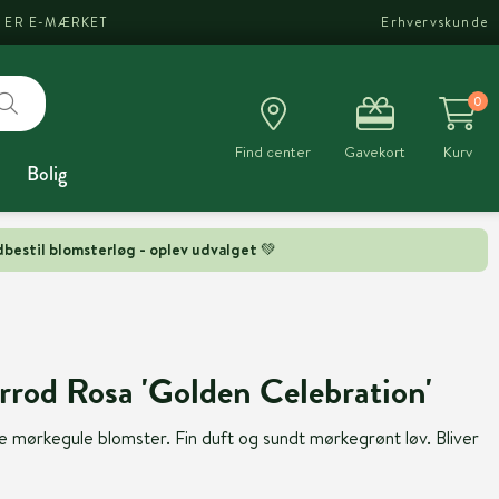
I ER E-MÆRKET
Erhvervskunde
0
Find center
Gavekort
Kurv
Bolig
bestil blomsterløg - oplev udvalget 💚
rrod Rosa 'Golden Celebration'
e mørkegule blomster. Fin duft og sundt mørkegrønt løv. Bliver