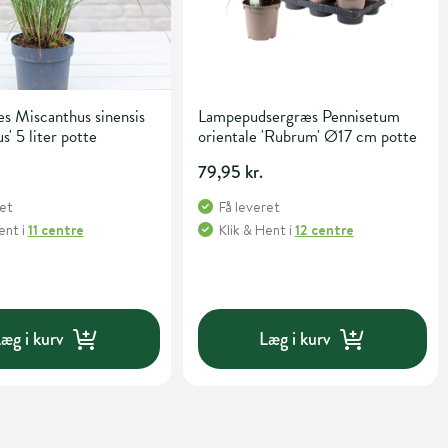
s Miscanthus sinensis
Lampepudsergræs Pennisetum
s' 5 liter potte
orientale 'Rubrum' Ø17 cm potte
79,95 kr.
ret
Få leveret
Hent
i
11 centre
Klik & Hent
i
12 centre
æg i kurv
Læg i kurv