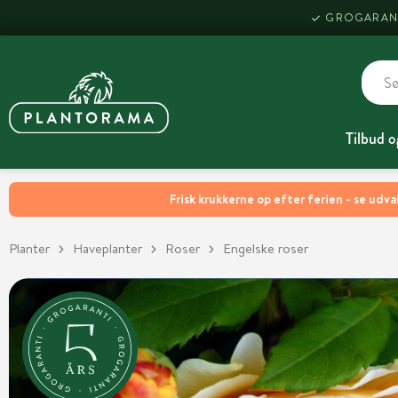
GROGARAN
Tilbud o
Frisk krukkerne op efter ferien - se udva
Planter
Haveplanter
Roser
Engelske roser