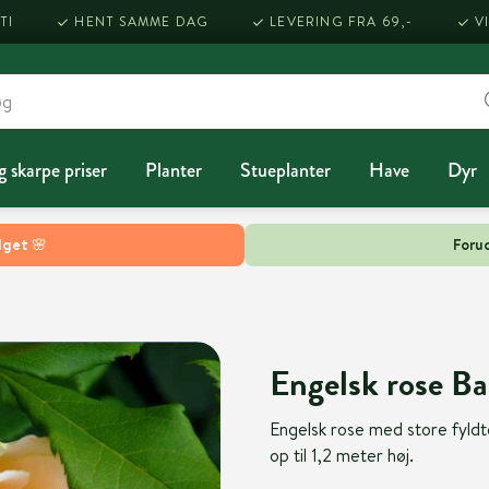
TI
HENT SAMME DAG
LEVERING FRA 69,-
V
g skarpe priser
Planter
Stueplanter
Have
Dyr
lget 🌸
Forud
Engelsk rose Ba
Engelsk rose med store fyldt
op til 1,2 meter høj.