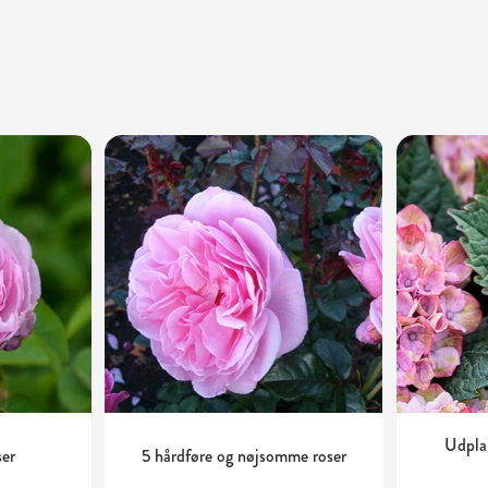
Udplan
ser
5 hårdføre og nøjsomme roser