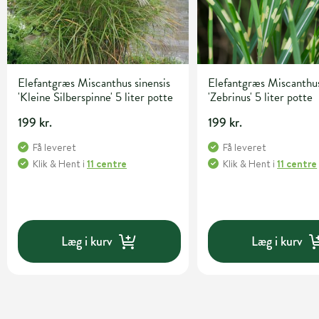
Elefantgræs Miscanthus sinensis
Elefantgræs Miscanthus
'Kleine Silberspinne' 5 liter potte
'Zebrinus' 5 liter potte
199 kr.
199 kr.
Få leveret
Få leveret
Klik & Hent
i
11 centre
Klik & Hent
i
11 centre
Læg i kurv
Læg i kurv