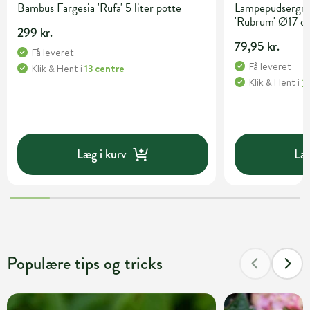
Bambus Fargesia 'Rufa' 5 liter potte
Lampepudsergræ
'Rubrum' Ø17 c
299 kr.
79,95 kr.
Få leveret
Få leveret
Klik & Hent
i
13 centre
Klik & Hent
i
1
Læg i kurv
Læg
Populære tips og tricks