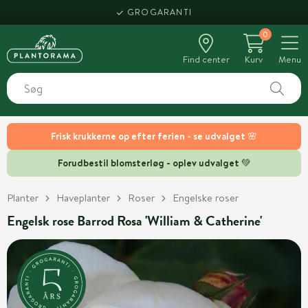
GROGARANTI
0
Find center
Kurv
Menu
Frisk krukkerne op efter ferien - se udvalget 🌸
Forudbestil blomsterløg - oplev udvalget 💚
Planter
Haveplanter
Roser
Engelske roser
Engelsk rose Barrod Rosa 'William & Catherine'