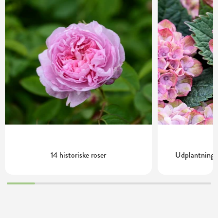
14 historiske roser
Udplantning o