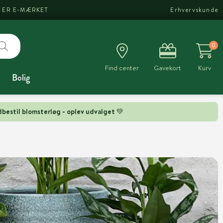
I ER E-MÆRKET
Erhvervskunde
0
Find center
Gavekort
Kurv
Bolig
bestil blomsterløg - oplev udvalget 💚