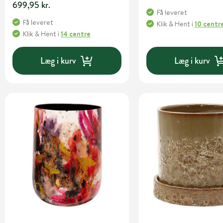
699,95 kr.
Få leveret
Få leveret
Klik & Hent
i
10 centr
Klik & Hent
i
14 centre
Læg i kurv
Læg i kurv