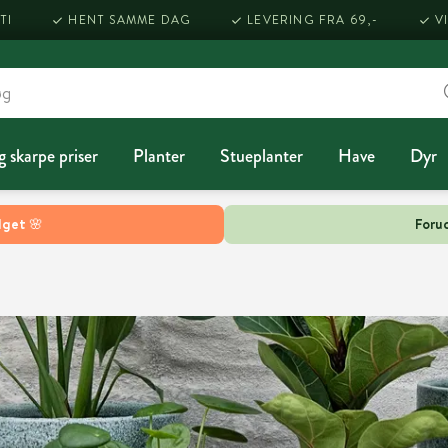
TI
HENT SAMME DAG
LEVERING FRA 69,-
V
g skarpe priser
Planter
Stueplanter
Have
Dyr
lget 🌸
Forud