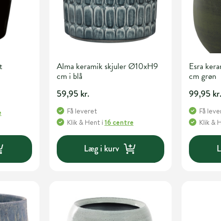
t
Alma keramik skjuler Ø10xH9
Esra ker
cm i blå
cm grøn
59,95 kr.
99,95 kr
Få leveret
Få leve
e
Klik & Hent
i
16 centre
Klik & 
Læg i kurv
L