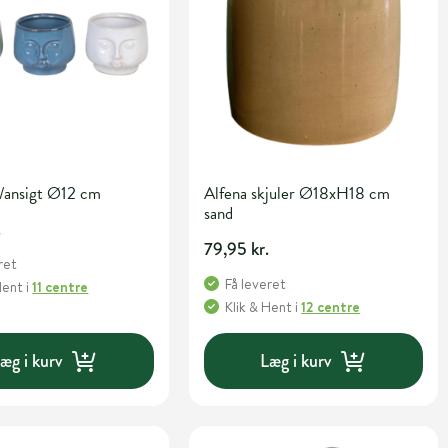
m/ansigt Ø12 cm
Alfena skjuler Ø18xH18 cm
sand
.
79,95 kr.
ret
Få leveret
Hent
i
11 centre
Klik & Hent
i
12 centre
æg i kurv
Læg i kurv