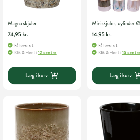
Magna skjuler
Miniskjuler, cylinder 
74,95 kr.
14,95 kr.
Få leveret
Få leveret
Klik & Hent
i
12 centre
Klik & Hent
i
15 centr
Læg i kurv
Læg i kurv