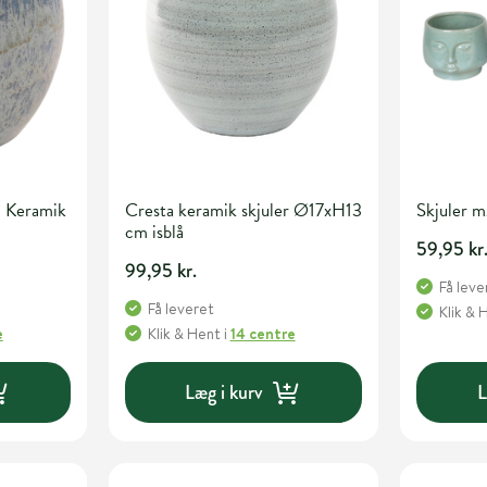
d Keramik
Cresta keramik skjuler Ø17xH13
Skjuler 
cm isblå
59,95 kr
99,95 kr.
Få leve
Få leveret
Klik & 
e
Klik & Hent
i
14 centre
Læg i kurv
L