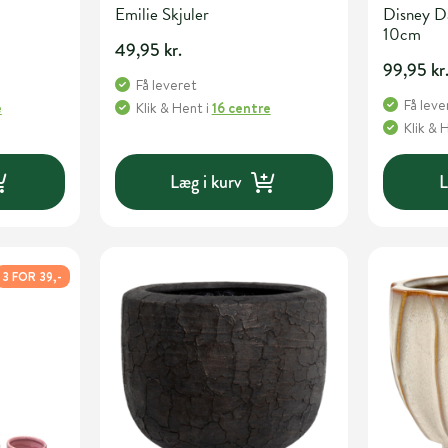
Emilie Skjuler
Disney Da
10cm
49,95 kr.
99,95 kr
Få leveret
Få leve
e
Klik & Hent
i
16 centre
Klik & 
Læg i kurv
L
3 FOR 39,-