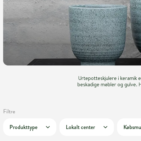
Urtepotteskjulere i keramik 
beskadige møbler og gulve. H
Filtre
Produkttype
Lokalt center
Købsmu