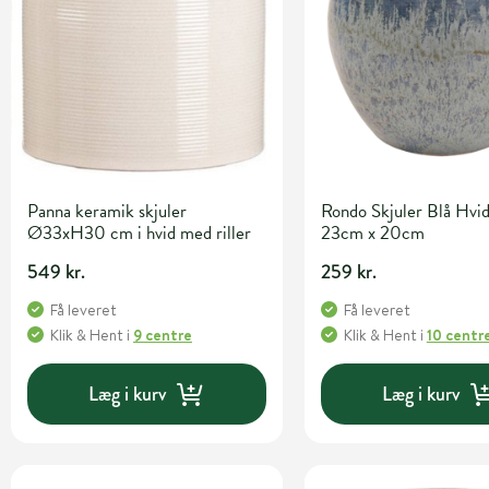
Panna keramik skjuler
Rondo Skjuler Blå Hvi
Ø33xH30 cm i hvid med riller
23cm x 20cm
549 kr.
259 kr.
Få leveret
Få leveret
Klik & Hent
i
9 centre
Klik & Hent
i
10 centr
Læg i kurv
Læg i kurv