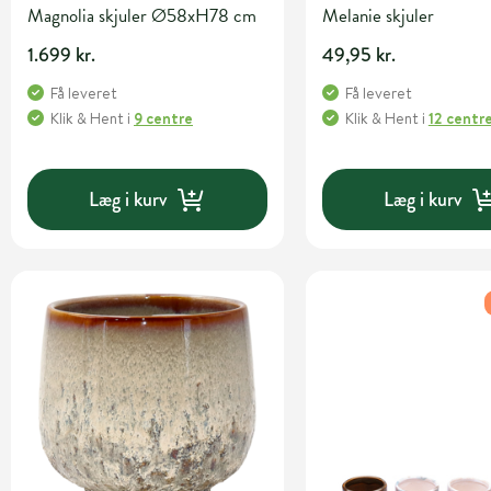
Magnolia skjuler Ø58xH78 cm
Melanie skjuler
1.699 kr.
49,95 kr.
Få leveret
Få leveret
Klik & Hent
i
9 centre
Klik & Hent
i
12 centr
Læg i kurv
Læg i kurv