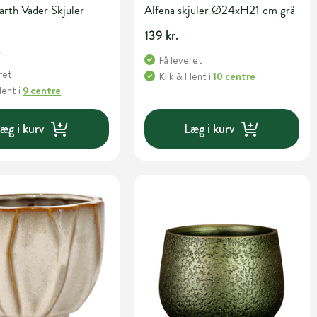
rth Vader Skjuler
Alfena skjuler Ø24xH21 cm grå
139 kr.
.
Få leveret
ret
Klik & Hent
i
10 centre
Hent
i
9 centre
æg i kurv
Læg i kurv