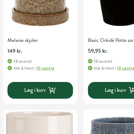
Melanie skjuler
Basic Orkidé Potte sor
149 kr.
59,95 kr.
Få leveret
Få leveret
Klik & Hent
i
10 centre
Klik & Hent
i
10 centr
Læg i kurv
Læg i kurv