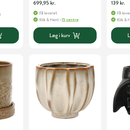
699,95 kr.
139 kr.
Få leveret
Få leve
e
Klik & Hent
i
15 centre
Klik & 
Læg i kurv
L