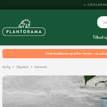
GROGARAN
Tilbud o
Frisk krukkerne op efter ferien - se udva
Bolig
Skjulere
Keramik