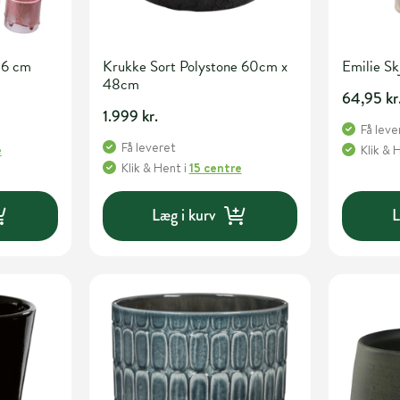
Ø6 cm
Krukke Sort Polystone 60cm x
Emilie Sk
48cm
64,95 kr
1.999 kr.
Få leve
Få leveret
e
Klik & 
Klik & Hent
i
15 centre
Læg i kurv
L