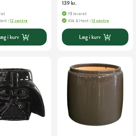
139 kr.
ret
Få leveret
Hent
i
12 centre
Klik & Hent
i
13 centre
æg i kurv
Læg i kurv