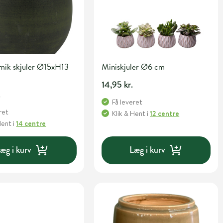
amik skjuler Ø15xH13
Miniskjuler Ø6 cm
14,95 kr.
.
Få leveret
ret
Klik & Hent
i
12 centre
Hent
i
14 centre
æg i kurv
Læg i kurv