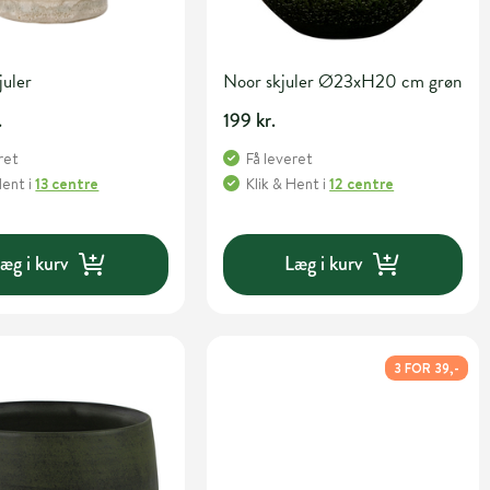
juler
Noor skjuler Ø23xH20 cm grøn
.
199 kr.
ret
Få leveret
Hent
i
13 centre
Klik & Hent
i
12 centre
æg i kurv
Læg i kurv
3 FOR 39,-