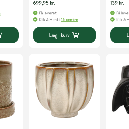
699,95 kr.
139 kr.
Få leveret
Få leve
e
Klik & Hent
i
15 centre
Klik & 
Læg i kurv
L