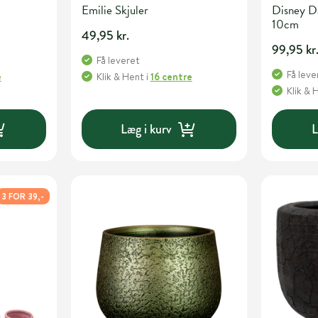
Emilie Skjuler
Disney Da
10cm
49,95 kr.
99,95 kr
Få leveret
Få leve
e
Klik & Hent
i
16 centre
Klik & 
Læg i kurv
L
3 FOR 39,-