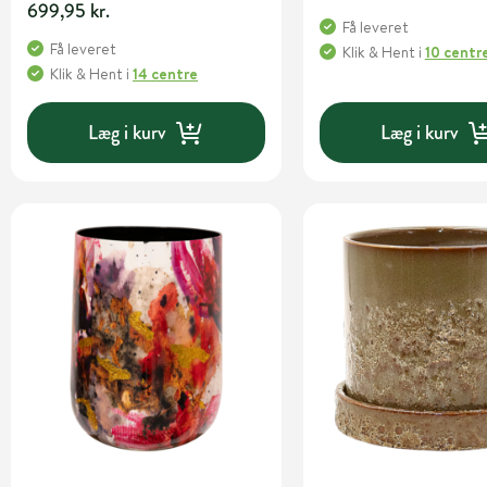
699,95 kr.
Få leveret
Få leveret
Klik & Hent
i
10 centr
Klik & Hent
i
14 centre
Læg i kurv
Læg i kurv