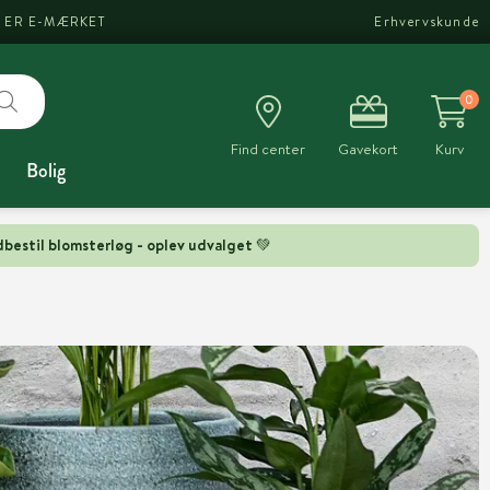
I ER E-MÆRKET
Erhvervskunde
0
Find center
Gavekort
Kurv
Bolig
bestil blomsterløg - oplev udvalget 💚