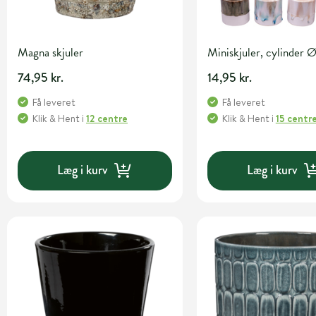
Magna skjuler
Miniskjuler, cylinder 
74,95 kr.
14,95 kr.
Få leveret
Få leveret
Klik & Hent
i
12 centre
Klik & Hent
i
15 centr
Læg i kurv
Læg i kurv