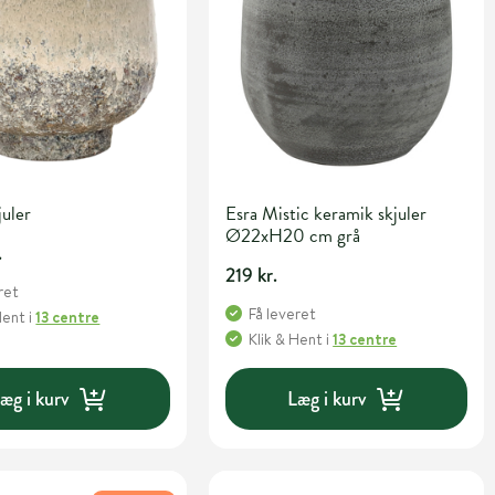
uler
Esra Mistic keramik skjuler
Ø22xH20 cm grå
.
219 kr.
ret
Få leveret
Hent
i
13 centre
Klik & Hent
i
13 centre
æg i kurv
Læg i kurv