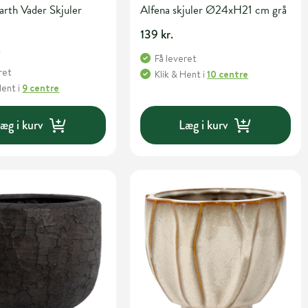
rth Vader Skjuler
Alfena skjuler Ø24xH21 cm grå
139 kr.
.
Få leveret
ret
Klik & Hent
i
10 centre
Hent
i
9 centre
æg i kurv
Læg i kurv