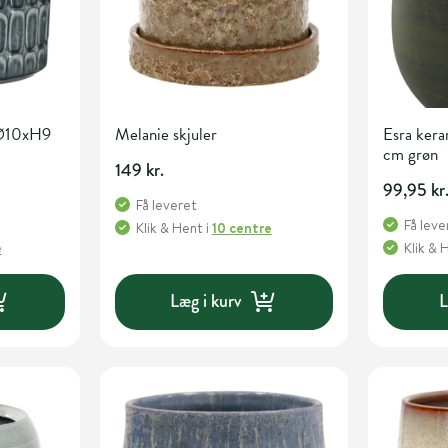
 Ø10xH9
Melanie skjuler
Esra ker
cm grøn
149 kr.
99,95 kr
Få leveret
Få leve
Klik & Hent
i
10 centre
e
Klik & 
Læg i kurv
L