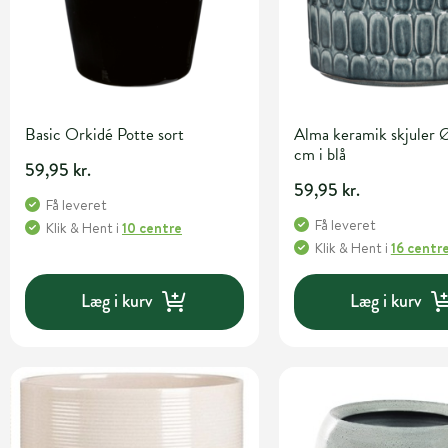
Basic Orkidé Potte sort
Alma keramik skjuler
cm i blå
59,95 kr.
59,95 kr.
Få leveret
Få leveret
Klik & Hent
i
10 centre
Klik & Hent
i
16 centr
Læg i kurv
Læg i kurv