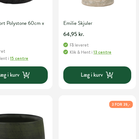
ort Polystone 60cm x
Emilie Skjuler
64,95 kr.
Få leveret
ret
Klik & Hent
i
13 centre
Hent
i
15 centre
æg i kurv
Læg i kurv
3 FOR 39,-