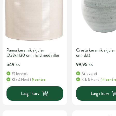
Panna keramik skjuler
Cresta keramik skjule
Ø33xH30 cm i hvid med riller
cm isblå
549 kr.
99,95 kr.
Få leveret
Få leveret
Klik & Hent
i
9 centre
Klik & Hent
i
14 centr
Læg i kurv
Læg i kurv