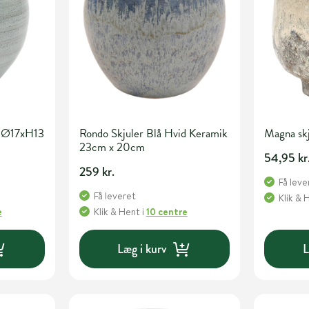
r Ø17xH13
Rondo Skjuler Blå Hvid Keramik
Magna skj
23cm x 20cm
54,95 kr
259 kr.
Få leve
Få leveret
Klik & 
e
Klik & Hent
i
10 centre
Læg i kurv
L