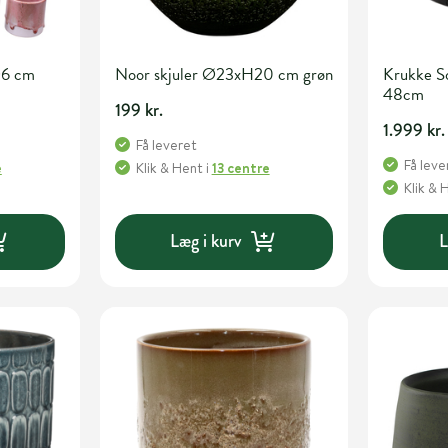
Ø6 cm
Noor skjuler Ø23xH20 cm grøn
Krukke S
48cm
199 kr.
1.999 kr.
Få leveret
Få leve
e
Klik & Hent
i
13 centre
Klik & 
Læg i kurv
L