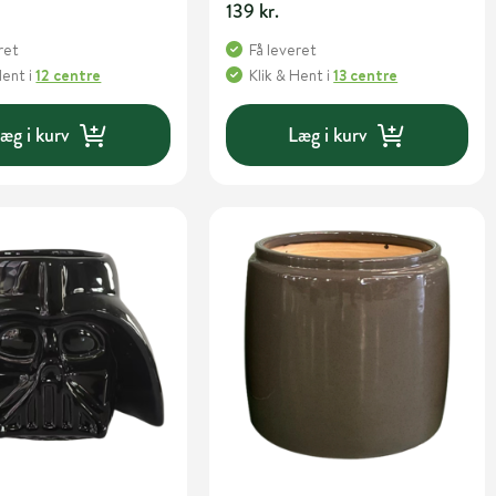
139 kr.
ret
Få leveret
Hent
i
12 centre
Klik & Hent
i
13 centre
æg i kurv
Læg i kurv