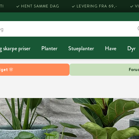
TI
HENT SAMME DAG
LEVERING FRA 69,-
V
g skarpe priser
Planter
Stueplanter
Have
Dyr
lget 🌸
Forud