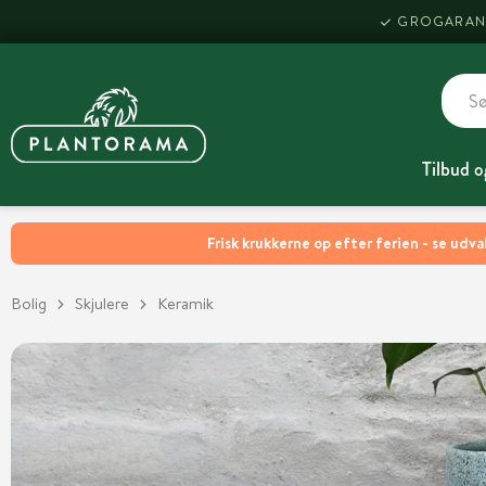
GROGARAN
Tilbud o
Frisk krukkerne op efter ferien - se udva
Bolig
Skjulere
Keramik