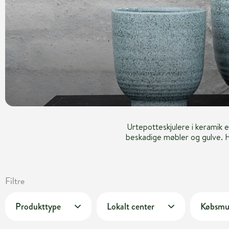
Urtepotteskjulere i keramik 
beskadige møbler og gulve. H
Filtre
Produkttype
Lokalt center
Købsmu