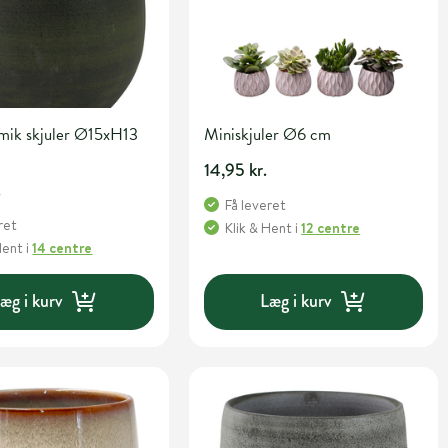
amik skjuler Ø15xH13
Miniskjuler Ø6 cm
14,95 kr.
.
Få leveret
ret
Klik & Hent
i
12 centre
Hent
i
14 centre
æg i kurv
Læg i kurv