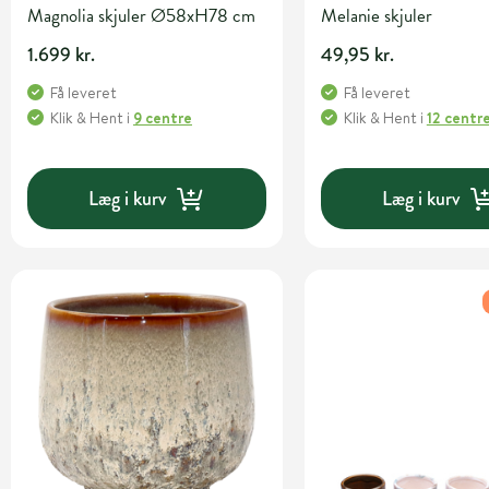
Magnolia skjuler Ø58xH78 cm
Melanie skjuler
1.699 kr.
49,95 kr.
Få leveret
Få leveret
Klik & Hent
i
9 centre
Klik & Hent
i
12 centr
Læg i kurv
Læg i kurv