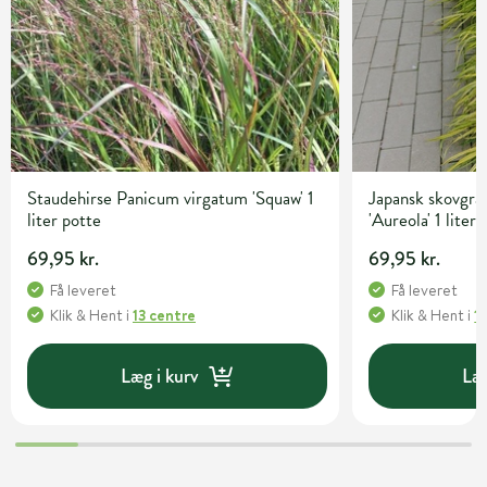
Staudehirse Panicum virgatum 'Squaw' 1
Japansk skovgr
liter potte
'Aureola' 1 liter
69,95 kr.
69,95 kr.
Få leveret
Få leveret
Klik & Hent
i
13 centre
Klik & Hent
i
1
Læg i kurv
Læg