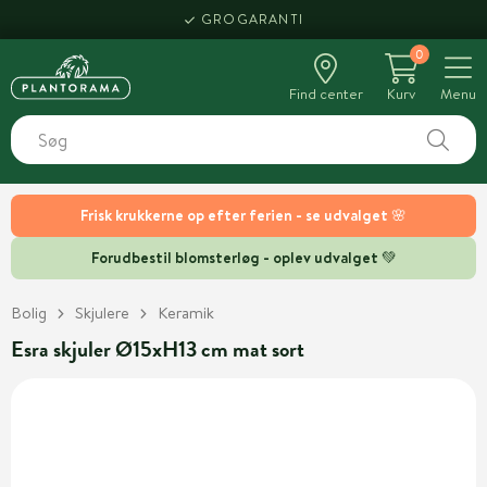
GROGARANTI
0
Find center
Kurv
Menu
Frisk krukkerne op efter ferien - se udvalget 🌸
Forudbestil blomsterløg - oplev udvalget 💚
Bolig
Skjulere
Keramik
Esra skjuler Ø15xH13 cm mat sort