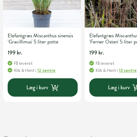
Elefantgræs Miscanthus sinensis
Elefantgræs Miscanthus
'Gracillimus' 5 liter potte
'Ferner Osten' 5 liter p
199 kr.
199 kr.
Få leveret
Få leveret
Klik & Hent
i
12 centre
Klik & Hent
i
13 centre
Læg i kurv
Læg i kurv