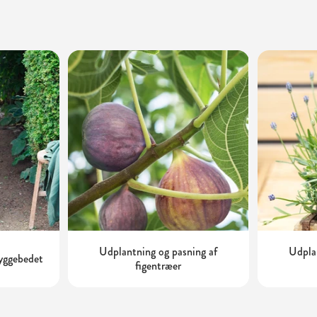
Udplantning og pasning af
Udplan
kyggebedet
figentræer