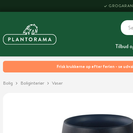
GROGARAN
Tilbud o
Frisk krukkerne op efter ferien - se udva
Bolig
Boliginteriør
Vaser