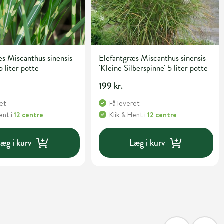
s Miscanthus sinensis
Elefantgræs Miscanthus sinensis
5 liter potte
'Kleine Silberspinne' 5 liter potte
199 kr.
ret
Få leveret
Hent
i
12 centre
Klik & Hent
i
12 centre
æg i kurv
Læg i kurv