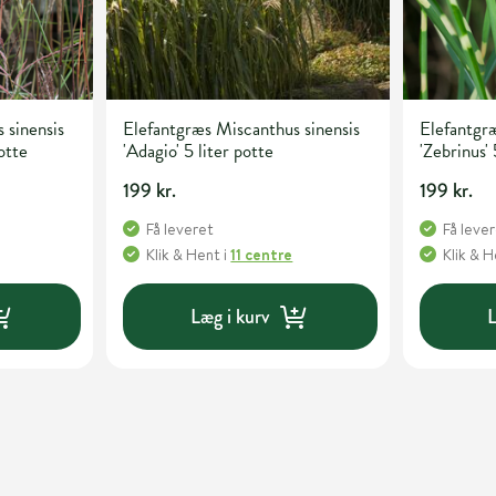
 sinensis
Elefantgræs Miscanthus sinensis
Elefantgræ
otte
'Adagio' 5 liter potte
'Zebrinus' 
199 kr.
199 kr.
Få leveret
Få leve
Klik & Hent
i
11 centre
Klik & 
Læg i kurv
L