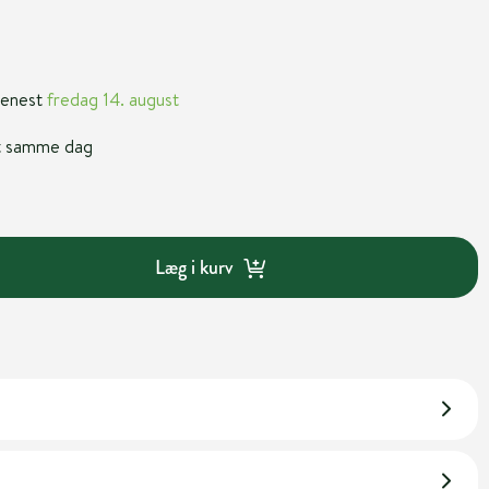
 senest
fredag 14. august
nt samme dag
Læg i kurv