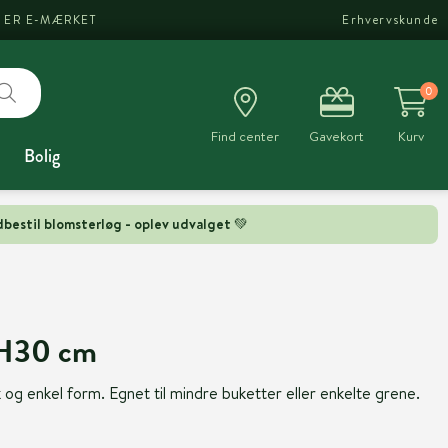
I ER E-MÆRKET
Erhvervskunde
0
Find center
Gavekort
Kurv
Bolig
bestil blomsterløg - oplev udvalget 💚
xH30 cm
 og enkel form. Egnet til mindre buketter eller enkelte grene.