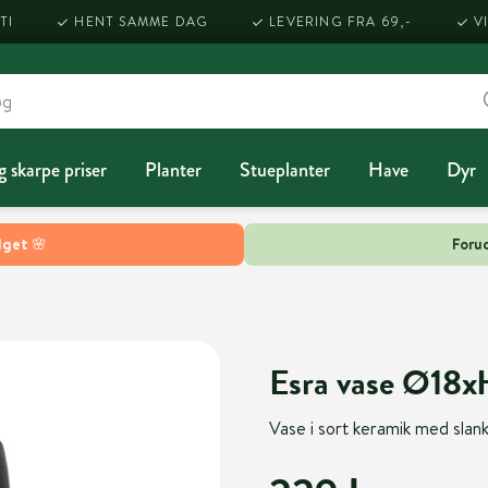
TI
HENT SAMME DAG
LEVERING FRA 69,-
V
g skarpe priser
Planter
Stueplanter
Have
Dyr
lget 🌸
Forud
Esra vase Ø18
Vase i sort keramik med slank