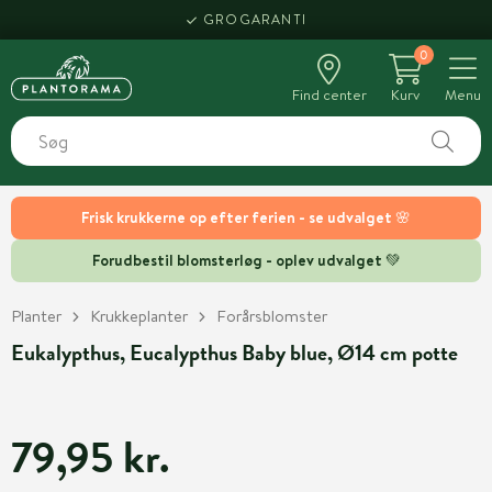
GROGARANTI
0
Find center
Kurv
Menu
Frisk krukkerne op efter ferien - se udvalget 🌸
Forudbestil blomsterløg - oplev udvalget 💚
Planter
Krukkeplanter
Forårsblomster
Eukalypthus, Eucalypthus Baby blue, Ø14 cm potte
79,95 kr.