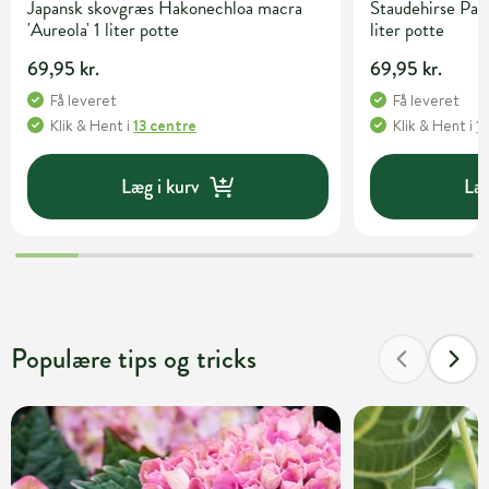
Japansk skovgræs Hakonechloa macra
Staudehirse Pan
'Aureola' 1 liter potte
liter potte
69,95 kr.
69,95 kr.
Få leveret
Få leveret
Klik & Hent
i
13 centre
Klik & Hent
i
1
Læg i kurv
Læg
Populære tips og tricks