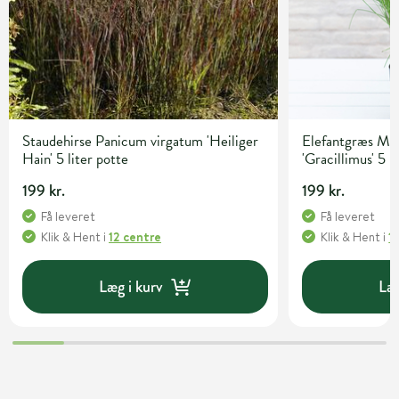
Staudehirse Panicum virgatum 'Heiliger
Elefantgræs Mis
Hain' 5 liter potte
'Gracillimus' 5 l
199 kr.
199 kr.
Få leveret
Få leveret
Klik & Hent
i
12 centre
Klik & Hent
i
1
Læg i kurv
Læg