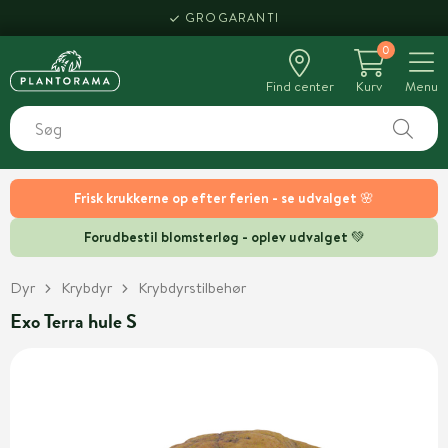
GROGARANTI
0
Find center
Kurv
Menu
Frisk krukkerne op efter ferien - se udvalget 🌸
Forudbestil blomsterløg - oplev udvalget 💚
Dyr
Krybdyr
Krybdyrstilbehør
Exo Terra hule S