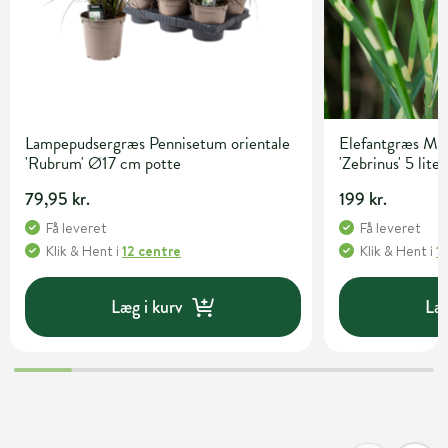
Lampepudsergræs Pennisetum orientale
Elefantgræs Mis
'Rubrum' Ø17 cm potte
'Zebrinus' 5 lite
79,95 kr.
199 kr.
Få leveret
Få leveret
Klik & Hent
i
12 centre
Klik & Hent
i
1
Læg i kurv
Læg