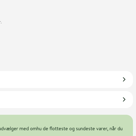
.
udvælger med omhu de flotteste og sundeste varer, når du