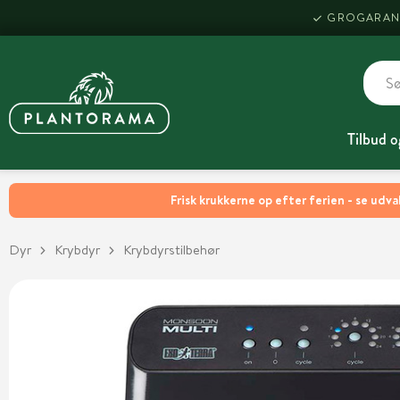
GROGARAN
Tilbud o
Frisk krukkerne op efter ferien - se udva
Dyr
Krybdyr
Krybdyrstilbehør