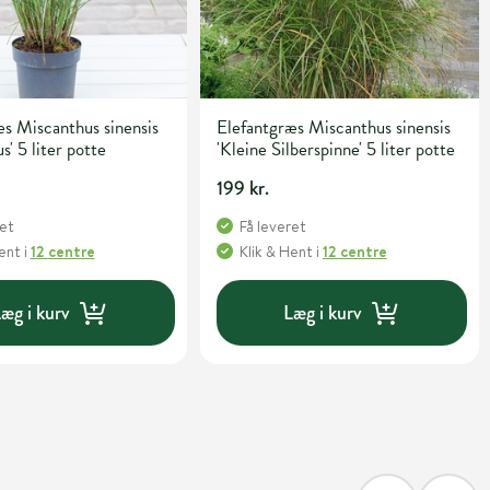
s Miscanthus sinensis
Elefantgræs Miscanthus sinensis
s' 5 liter potte
'Kleine Silberspinne' 5 liter potte
199 kr.
ret
Få leveret
Hent
i
12 centre
Klik & Hent
i
12 centre
æg i kurv
Læg i kurv