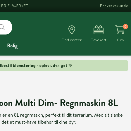
I ER E-MÆRKET
Erhvervskunde
0
Find center
Gavekort
Kurv
Bolig
bestil blomsterløg - oplev udvalget 💚
oon Multi Dim- Regnmaskin 8L
r en 8L regnmaskin, perfekt til dit terrarium. Med sit slanke
 det et must-have tilbehør til dine dyr.