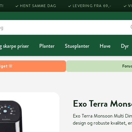
TI
HENT SAMME DAG
LEVERING FRA 69,-
V
g skarpe priser
Planter
Stueplanter
Have
Dyr
lget 🌸
Forud
Exo Terra Mons
Exo Terra Monsoon Multi Dim e
design og robuste kvalitet, er