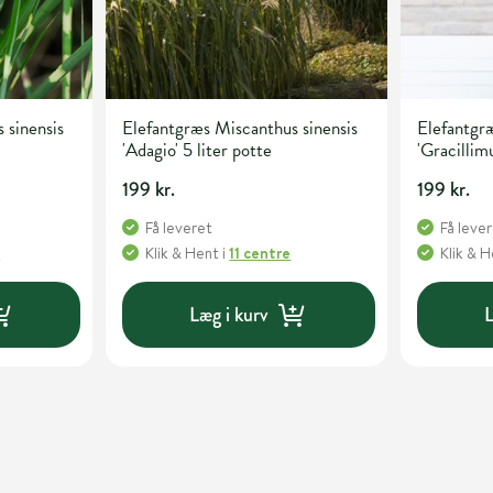
 sinensis
Elefantgræs Miscanthus sinensis
Elefantgræ
'Adagio' 5 liter potte
'Gracillimu
199 kr.
199 kr.
Få leveret
Få leve
e
Klik & Hent
i
11 centre
Klik & 
Læg i kurv
L