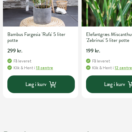
Bambus Fargesia 'Rufa' 5 liter
Elefantgræs Miscanthus
potte
'Zebrinus' 5 liter potte
299 kr.
199 kr.
Få leveret
Få leveret
Klik & Hent
i
13 centre
Klik & Hent
i
12 centr
Læg i kurv
Læg i kurv