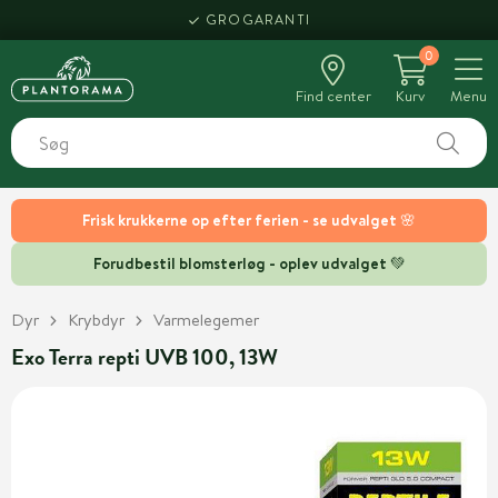
GROGARANTI
0
Find center
Kurv
Menu
Frisk krukkerne op efter ferien - se udvalget 🌸
Forudbestil blomsterløg - oplev udvalget 💚
Dyr
Krybdyr
Varmelegemer
Exo Terra repti UVB 100, 13W