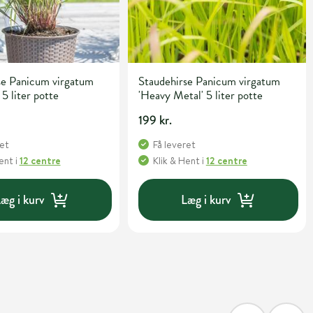
se Panicum virgatum
Staudehirse Panicum virgatum
 5 liter potte
'Heavy Metal' 5 liter potte
199 kr.
ret
Få leveret
Hent
i
12 centre
Klik & Hent
i
12 centre
æg i kurv
Læg i kurv