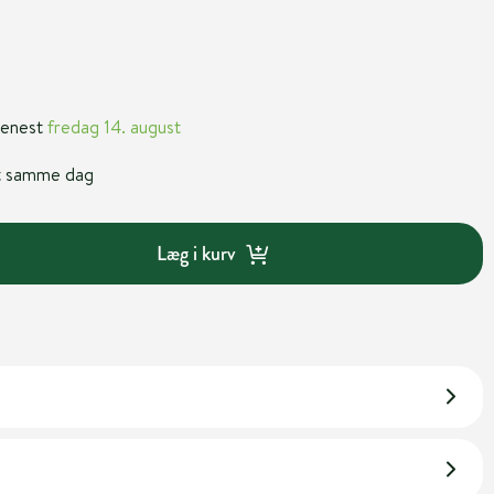
 senest
fredag 14. august
nt samme dag
Læg i kurv