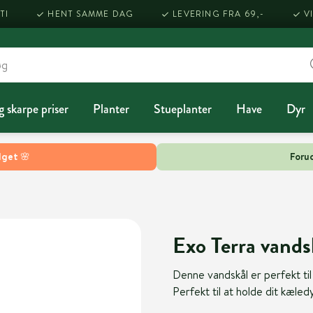
TI
HENT SAMME DAG
LEVERING FRA 69,-
V
g skarpe priser
Planter
Stueplanter
Have
Dyr
lget 🌸
Forud
Exo Terra vands
Denne vandskål er perfekt til 
Perfekt til at holde dit kæle