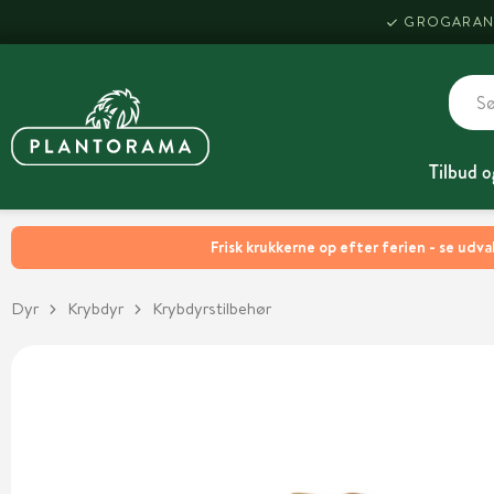
GROGARAN
Tilbud o
Frisk krukkerne op efter ferien - se udva
Dyr
Krybdyr
Krybdyrstilbehør