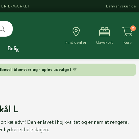
I ER E-MÆRKET
Erhvervskunde
0
Find center
Gavekort
Kurv
Bolig
bestil blomsterløg - oplev udvalget 💚
kål L
dit kæledyr! Den er lavet i høj kvalitet og er nem at rengøre.
dyr hydreret hele dagen.