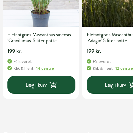
Elefantgræs Miscanthus sinensis
Elefantgræs Miscanthus
'Gracillimus' 5 liter potte
'Adagio' 5 liter potte
199 kr.
199 kr.
Få leveret
Få leveret
Klik & Hent
i
14 centre
Klik & Hent
i
12 centr
Læg i kurv
Læg i kurv