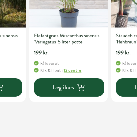
 sinensis
Elefantgræs Miscanthus sinensis
Staudehir
'Variegatus' 5 liter potte
'Rehbraun'
199 kr.
199 kr.
Få leveret
Få leve
e
Klik & Hent
i
13 centre
Klik & 
Læg i kurv
L