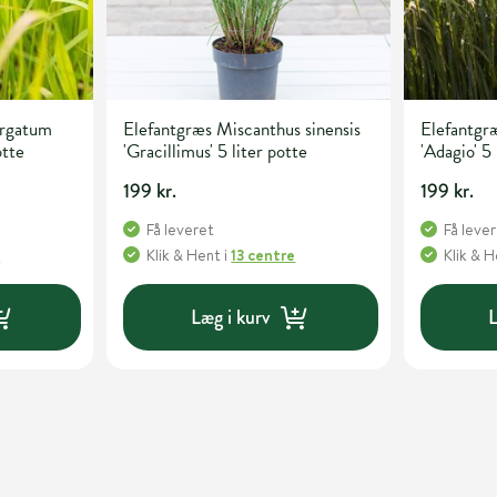
irgatum
Elefantgræs Miscanthus sinensis
Elefantgræ
otte
'Gracillimus' 5 liter potte
'Adagio' 5 
199 kr.
199 kr.
Få leveret
Få leve
e
Klik & Hent
i
13 centre
Klik & 
Læg i kurv
L