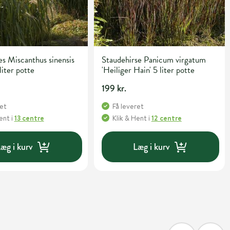
s Miscanthus sinensis
Staudehirse Panicum virgatum
liter potte
'Heiliger Hain' 5 liter potte
199 kr.
ret
Få leveret
Hent
i
13 centre
Klik & Hent
i
12 centre
æg i kurv
Læg i kurv