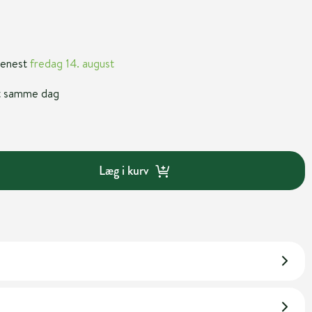
 senest
fredag 14. august
nt samme dag
Læg i kurv