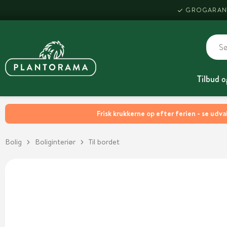
GROGARAN
Tilbud o
Frisk krukkerne op efter ferien - se udva
Bolig
Boliginteriør
Til bordet