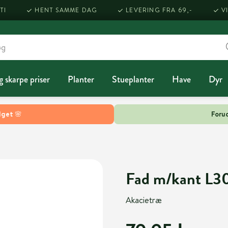
TI
HENT SAMME DAG
LEVERING FRA 69,-
V
g skarpe priser
Planter
Stueplanter
Have
Dyr
lget 🌸
Forud
Fad m/kant L3
Akacietræ