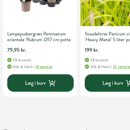
Lampepudsergræs Pennisetum
Staudehirse Panicum v
orientale 'Rubrum' Ø17 cm potte
'Heavy Metal' 5 liter p
79,95 kr.
199 kr.
Få leveret
Få leveret
Klik & Hent
i
13 centre
Klik & Hent
i
12 centr
Læg i kurv
Læg i kurv