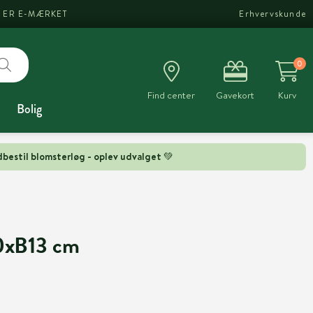
I ER E-MÆRKET
Erhvervskunde
0
Find center
Gavekort
Kurv
Bolig
bestil blomsterløg - oplev udvalget 💚
0xB13 cm