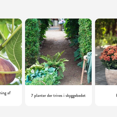
ning af
7 planter der trives i skyggebedet