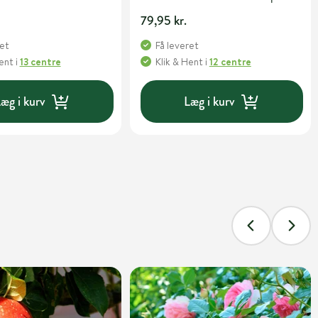
79,95 kr.
ret
Få leveret
Hent
i
13 centre
Klik & Hent
i
12 centre
æg i kurv
Læg i kurv