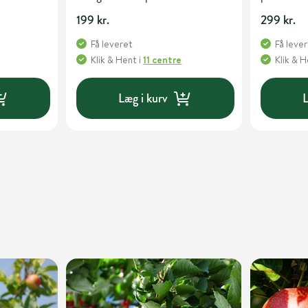
199 kr.
299 kr.
Få leveret
Få leve
e
Klik & Hent
i
11 centre
Klik & 
Læg i kurv
L