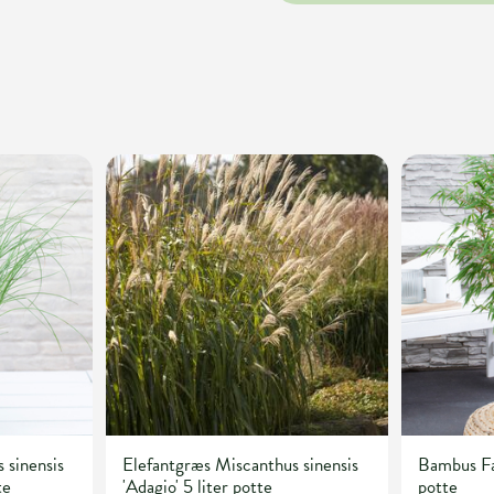
 sinensis
Elefantgræs Miscanthus sinensis
Bambus Far
te
'Adagio' 5 liter potte
potte