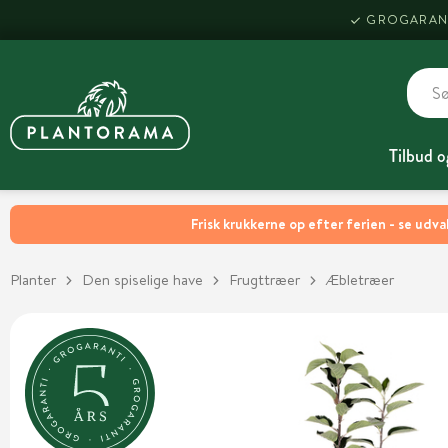
GROGARAN
Tilbud o
Frisk krukkerne op efter ferien - se udva
Planter
Den spiselige have
Frugttræer
Æbletræer