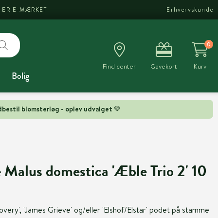
I ER E-MÆRKET
Erhvervskunde
0
Find center
Gavekort
Kurv
Bolig
bestil blomsterløg - oplev udvalget 💚
 Malus domestica 'Æble Trio 2' 10
overy', 'James Grieve' og/eller 'Elshof/Elstar' podet på stamme