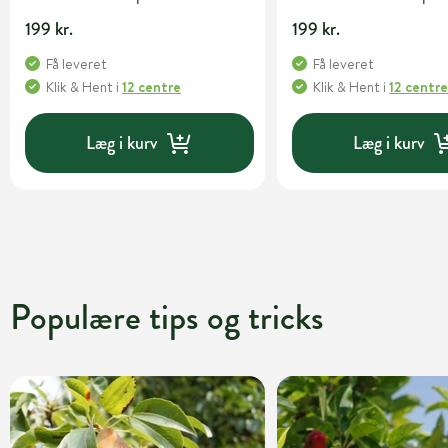
199 kr.
199 kr.
Få leveret
Få leveret
Klik & Hent
i
12 centre
Klik & Hent
i
12 centr
Læg i kurv
Læg i kurv
Populære tips og tricks