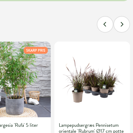
SKARP PRIS
gesia 'Rufa' 5 liter
Lampepudsergræs Pennisetum
orientale 'Rubrum' Ø17 cm potte