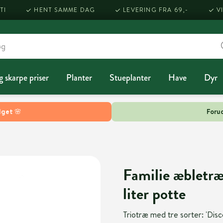
TI
HENT SAMME DAG
LEVERING FRA 69,-
V
g skarpe priser
Planter
Stueplanter
Have
Dyr
lget 🌸
Forud
Familie æbletræ
liter potte
Triotræ med tre sorter: 'Disc