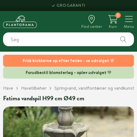
GROGARANTI
0
Find center
Kurv
Menu
Frisk krukkerne op efter ferien - se udvalget 🌸
Forudbestil blomsterløg - oplev udvalget 💚
Have
Havetilbehør
Springvand, vandfontæner og vandkunst
Fatima vandspil H99 cm Ø49 cm