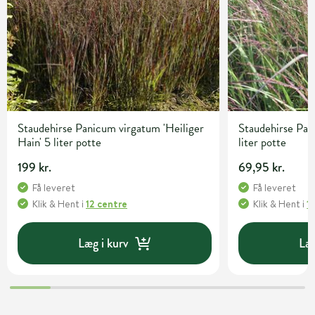
Staudehirse Panicum virgatum 'Heiliger
Staudehirse Pan
Hain' 5 liter potte
liter potte
199 kr.
69,95 kr.
Få leveret
Få leveret
Klik & Hent
i
12 centre
Klik & Hent
i
1
Læg i kurv
Læg