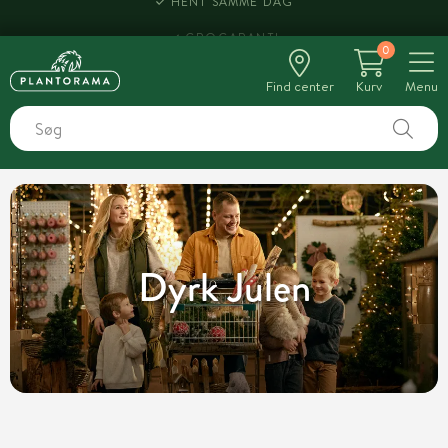
HENT SAMME DAG
0
Find center
Kurv
Menu
Dyrk Julen