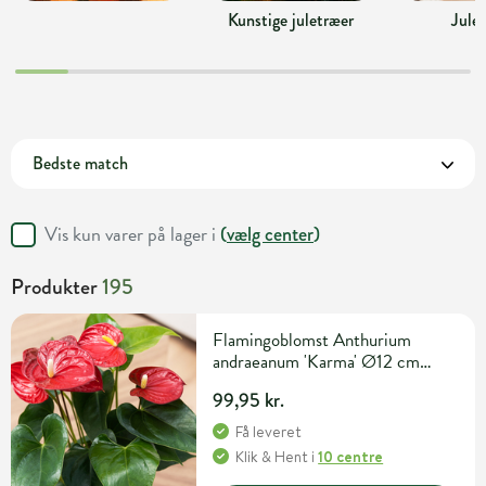
Kunstige juletræer
Jule
Vis kun varer på lager i
(
vælg center
)
Produkter
195
Flamingoblomst Anthurium
andraeanum 'Karma' Ø12 cm
potte
99,95 kr.
Få leveret
Klik & Hent
i
10 centre