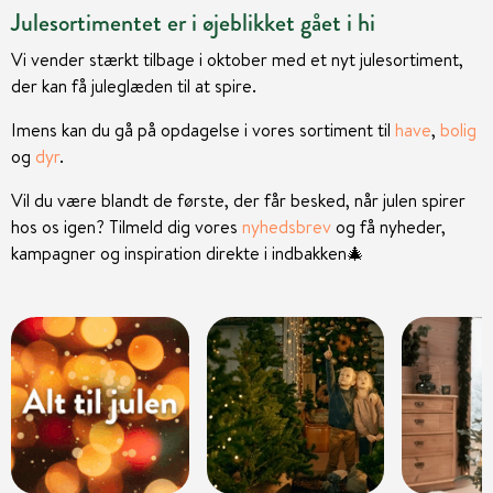
Julesortimentet er i øjeblikket gået i hi
Vi vender stærkt tilbage i oktober med et nyt julesortiment,
der kan få juleglæden til at spire.
Imens kan du gå på opdagelse i vores sortiment til
have
,
bolig
og
dyr
.
Vil du være blandt de første, der får besked, når julen spirer
hos os igen? Tilmeld dig vores
nyhedsbrev
og få nyheder,
kampagner og inspiration direkte i indbakken
🎄