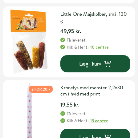
Little One Majskolber, små, 130
g
49,95 kr.
Få leveret
Klik & Hent
i
10 centre
Læg i kurv
Kronelys med mønster 2,2x30
2 FOR 20,-
cm i hvid med print
19,55 kr.
Få leveret
Klik & Hent
i
13 centre
Læg i kurv