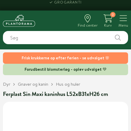
GROGARANTI
0
Find center
Kurv
Menu
Frisk krukkerne op efter ferien - se udvalget 🌸
Forudbestil blomsterløg - oplev udvalget 💚
Dyr
Gnaver og kanin
Hus og huler
Ferplast Sin Maxi kaninhus L52xB31xH26 cm