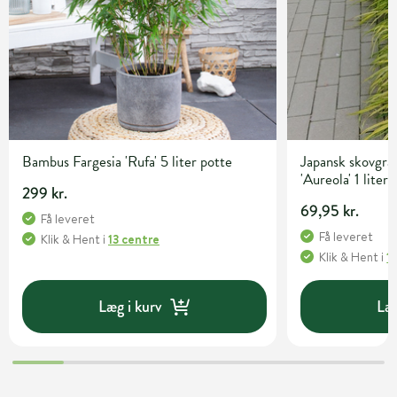
Bambus Fargesia 'Rufa' 5 liter potte
Japansk skovgr
'Aureola' 1 liter
299 kr.
69,95 kr.
Få leveret
Få leveret
Klik & Hent
i
13 centre
Klik & Hent
i
1
Læg i kurv
Læg