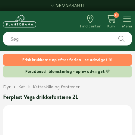
GROGARANTI
0
Find center
Kurv
Menu
Frisk krukkerne op efter ferien - se udvalget 🌸
Forudbestil blomsterløg - oplev udvalget 💚
Dyr
Kat
Katteskåle og fontæner
Ferplast Vega drikkefontæne 2L