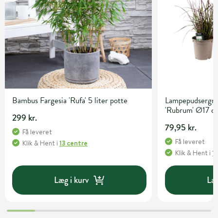
Bambus Fargesia 'Rufa' 5 liter potte
Lampepudsergræ
'Rubrum' Ø17 c
299 kr.
79,95 kr.
Få leveret
Få leveret
Klik & Hent
i
13 centre
Klik & Hent
i
1
Læg i kurv
Læg