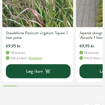
Staudehirse Panicum virgatum 'Squaw' 1
Japansk skovgr
liter potte
'Aureola' 1 liter
69,95 kr.
69,95 kr.
Få leveret
Få leveret
Klik & Hent
i
13 centre
Klik & Hent
i
1
Læg i kurv
Læg