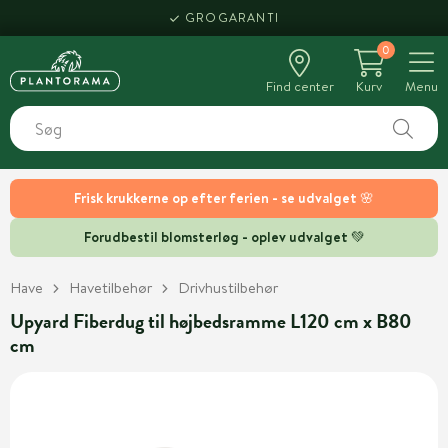
GROGARANTI
0
Find center
Kurv
Menu
Frisk krukkerne op efter ferien - se udvalget 🌸
Forudbestil blomsterløg - oplev udvalget 💚
Have
Havetilbehør
Drivhustilbehør
Upyard Fiberdug til højbedsramme L120 cm x B80
cm