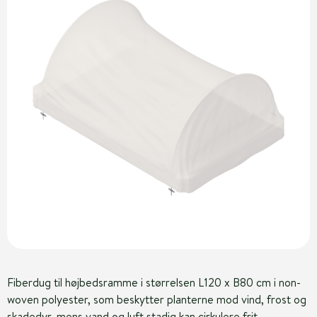
Fiberdug til højbedsramme i størrelsen L120 x B80 cm i non-
woven polyester, som beskytter planterne mod vind, frost og
skadedyr, mens vand og luft stadig kan cirkulere frit.