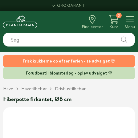
GROGARANTI
0
Find center
Kurv
Menu
Frisk krukkerne op efter ferien - se udvalget 🌸
Forudbestil blomsterløg - oplev udvalget 💚
Have
Havetilbehør
Drivhustilbehør
Fiberpotte firkantet, Ø6 cm