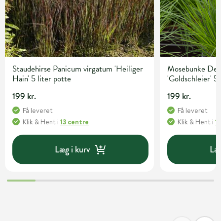
Staudehirse Panicum virgatum 'Heiliger
Mosebunke Desc
Hain' 5 liter potte
'Goldschleier' 5 
199 kr.
199 kr.
Få leveret
Få leveret
Klik & Hent
i
13 centre
Klik & Hent
i
1
Læg i kurv
Læg