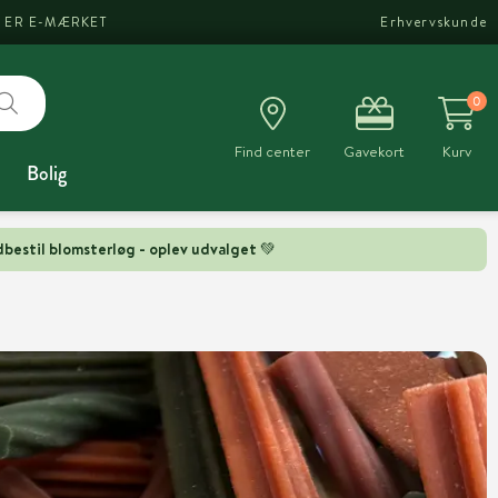
I ER E-MÆRKET
Erhvervskunde
0
Find center
Gavekort
Kurv
Bolig
bestil blomsterløg - oplev udvalget 💚