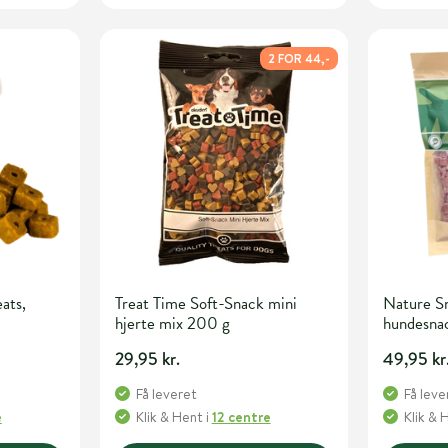
2 FOR 44,-
ats,
Treat Time Soft-Snack mini
Nature S
hjerte mix 200 g
hundesna
29,95 kr.
49,95 kr
Få leveret
Få leve
e
Klik & Hent
i
12 centre
Klik & 