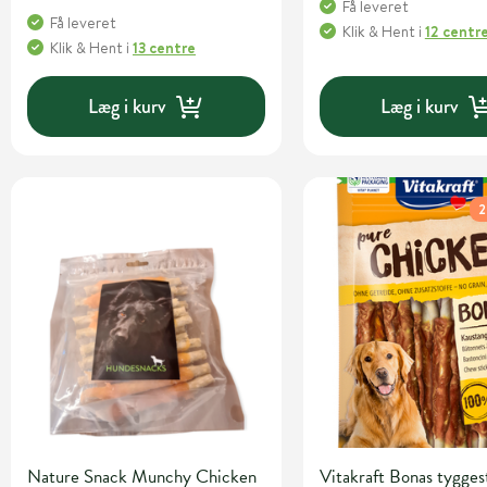
Få leveret
Få leveret
Klik & Hent
i
12 centr
Klik & Hent
i
13 centre
Læg i kurv
Læg i kurv
2
Nature Snack Munchy Chicken
Vitakraft Bonas tygge