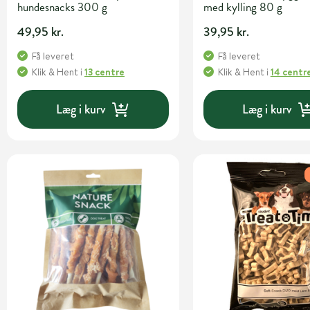
hundesnacks 300 g
med kylling 80 g
49,95 kr.
39,95 kr.
Få leveret
Få leveret
Klik & Hent
i
13 centre
Klik & Hent
i
14 centr
Læg i kurv
Læg i kurv