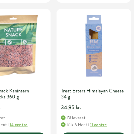
nack Kanintern
Treat Eaters Himalayan Cheese
cks 360 g
34 g
.
34,95 kr.
ret
Få leveret
Hent
i
14 centre
Klik & Hent
i
11 centre