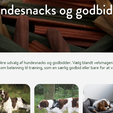
ndesnacks og godbid
ækre udvalg af hundesnacks og godbidder. Vælg blandt velsmagen
om belønning til træning, som en særlig godbid eller bare for at v