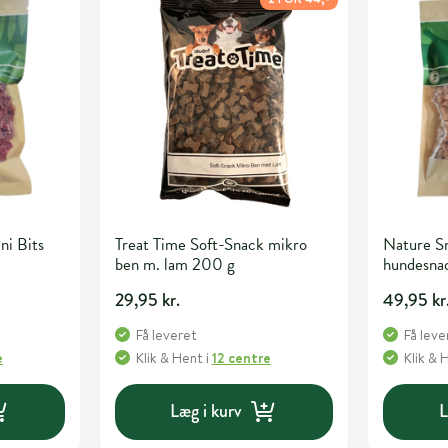
i Bits
Treat Time Soft-Snack mikro
Nature S
ben m. lam 200 g
hundesna
29,95 kr.
49,95 kr
Få leveret
Få leve
e
Klik & Hent
i
12 centre
Klik & 
Læg i kurv
L