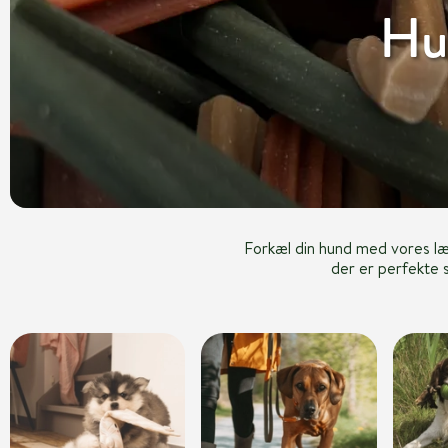
Hu
Forkæl din hund med vores l
der er perfekte s