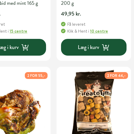
bid med mint 165 g
200 g
.
49,95 kr.
ret
Få leveret
Hent
i
15 centre
Klik & Hent
i
10 centre
æg i kurv
Læg i kurv
2 FOR 55,-
2 FOR 44,-