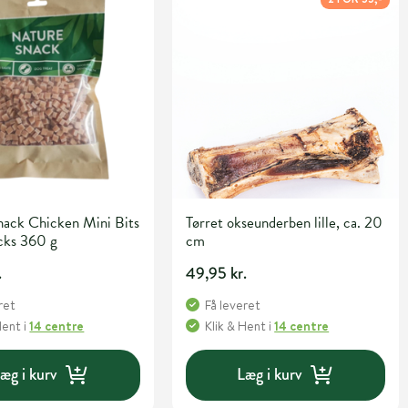
nack Chicken Mini Bits
Tørret okseunderben lille, ca. 20
cks 360 g
cm
.
49,95 kr.
ret
Få leveret
Hent
i
14 centre
Klik & Hent
i
14 centre
æg i kurv
Læg i kurv