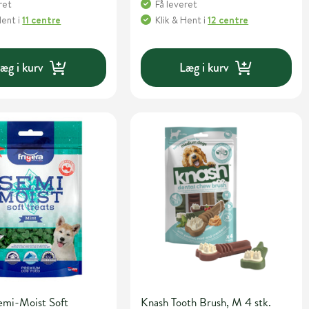
ret
Få leveret
Hent
i
11 centre
Klik & Hent
i
12 centre
æg i kurv
Læg i kurv
emi-Moist Soft
Knash Tooth Brush, M 4 stk.