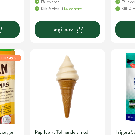
Få leveret
Få leve
e
Klik & Hent
i
14 centre
Klik & 
Læg i kurv
L
 FOR 49,95
stænger
Pup Ice vaffel hundeis med
Frigera S