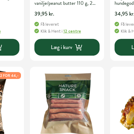
vanilje/peanut butter 110 g, 2
hundegod
stk.
39,95 kr.
34,95 kr
Få leveret
Få leve
e
Klik & Hent
i
12 centre
Klik & 
Læg i kurv
L
2 FOR 44,-