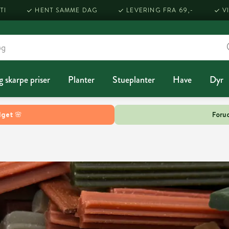
TI
HENT SAMME DAG
LEVERING FRA 69,-
V
g skarpe priser
Planter
Stueplanter
Have
Dyr
lget 🌸
Forud