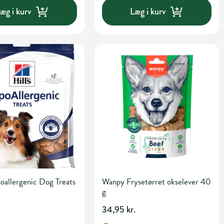
æg i kurv
Læg i kurv
poallergenic Dog Treats
Wanpy Frysetørret okselever 40
g
.
34,95 kr.