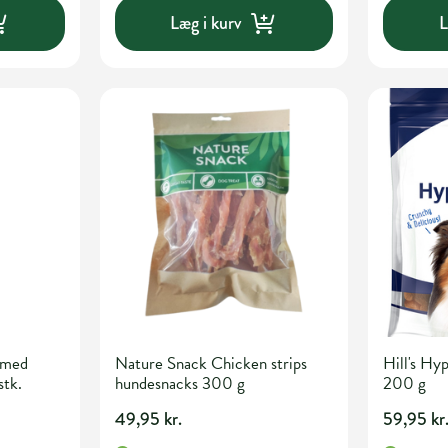
Læg i kurv
L
 med
Nature Snack Chicken strips
Hill's Hy
stk.
hundesnacks 300 g
200 g
49,95 kr.
59,95 kr