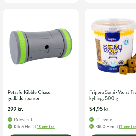
Petsafe Kibble Chase
Frigera Semi-Moist Tre
godbiddispenser
kylling, 500 g
299 kr.
54,95 kr.
Få leveret
Få leveret
Klik & Hent
i
13 centre
Klik & Hent
i
12 centr