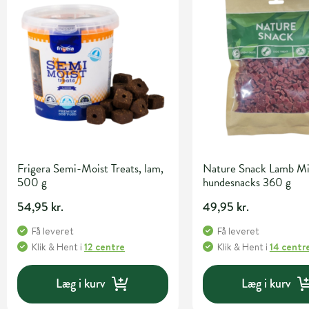
Frigera Semi-Moist Treats, lam,
Nature Snack Lamb Min
500 g
hundesnacks 360 g
54,95 kr.
49,95 kr.
Få leveret
Få leveret
Klik & Hent
i
12 centre
Klik & Hent
i
14 centr
Læg i kurv
Læg i kurv