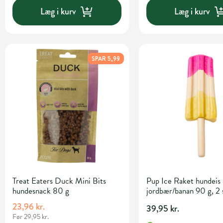
Læg i kurv
Læg i kurv
SPAR 5,99
Treat Eaters Duck Mini Bits
Pup Ice Raket hundeis
hundesnack 80 g
jordbær/banan 90 g, 2 
23,96 kr.
39,95 kr.
Før 29,95 kr.