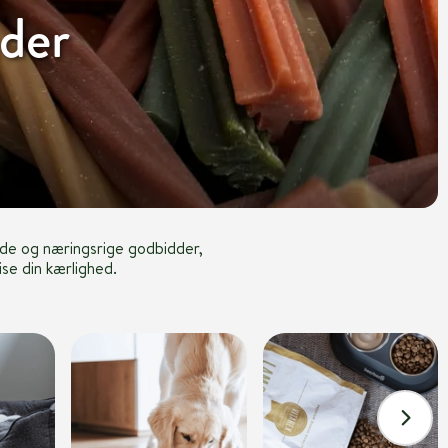
der
de og næringsrige godbidder,
ise din kærlighed.