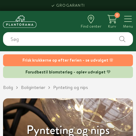
HENT SAMME DAG
0
Find center
Kurv
Menu
Frisk krukkerne op efter ferien - se udvalget 🌸
Forudbestil blomsterløg - oplev udvalget 💚
Bolig
Boliginteriør
Pynteting og nips
Pynteting og nips