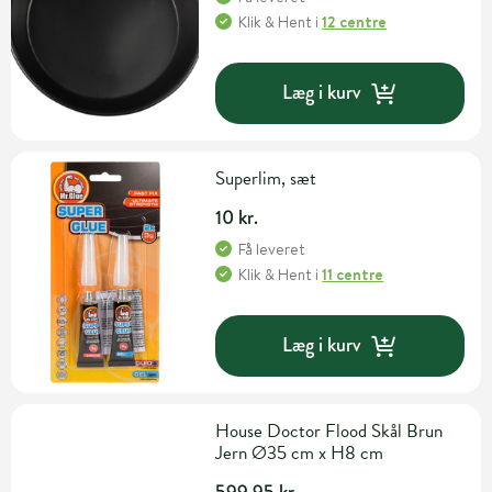
Klik & Hent
i
12 centre
Læg i kurv
Superlim, sæt
10 kr.
Få leveret
Klik & Hent
i
11 centre
Læg i kurv
House Doctor Flood Skål Brun
Jern Ø35 cm x H8 cm
599,95 kr.