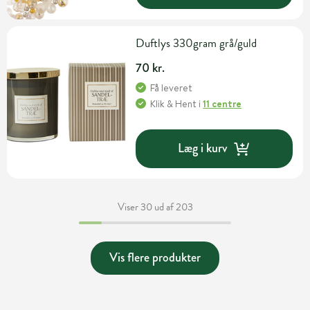
Duftlys 330gram grå/guld
70 kr.
Få leveret
Klik & Hent
i
11 centre
Læg i kurv
Viser 30 ud af 203
Vis flere produkter