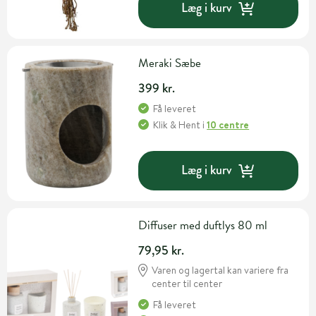
Læg i kurv
Meraki Sæbe
399 kr.
Få leveret
Klik & Hent
i
10 centre
Læg i kurv
Diffuser med duftlys 80 ml
79,95 kr.
Varen og lagertal kan variere fra
center til center
Få leveret