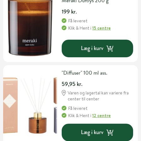
Meraki Duftlys 200 g
199 kr.
Få leveret
Klik & Hent
i
15 centre
Læg i kurv
"Diffuser" 100 ml ass.
59,95 kr.
Varen og lagertal kan variere fra
center til center
Få leveret
Klik & Hent
i
12 centre
Læg i kurv