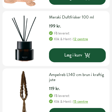
Meraki Duftfrisker 100 ml
199 kr.
Få leveret
Klik & Hent
i
12 centre
Læg i kurv
Ampelreb L140 cm brun i kraftig
jute
119 kr.
Få leveret
Klik & Hent
i
15 centre