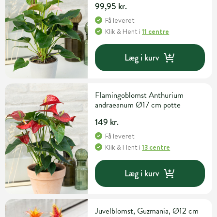
99,95 kr.
Få leveret
Klik & Hent
i
11 centre
Læg i kurv
Flamingoblomst Anthurium
andraeanum Ø17 cm potte
149 kr.
Få leveret
Klik & Hent
i
13 centre
Læg i kurv
Juvelblomst, Guzmania, Ø12 cm