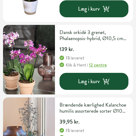
Læg i kurv
Dansk orkidé 3 grenet,
Phalaenopsis-hybrid, Ø10,5 cm
potte
139 kr.
Få leveret
Klik & Hent
i
12 centre
Læg i kurv
Brændende kærlighed Kalanchoe
humilis assorterede sorter Ø10
cm potte
39,95 kr.
Få leveret