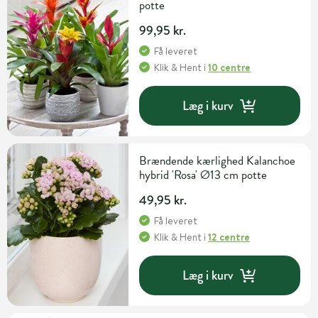
potte
99,95 kr.
Få leveret
Klik & Hent
i
10 centre
Læg i kurv
Brændende kærlighed Kalanchoe
hybrid 'Rosa' Ø13 cm potte
49,95 kr.
Få leveret
Klik & Hent
i
12 centre
Læg i kurv