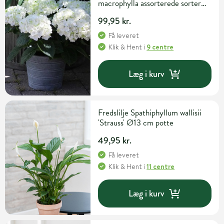
macrophylla assorterede sorter
Ø13 cm potte
99,95 kr.
Få leveret
Klik & Hent
i
9 centre
Læg i kurv
Fredslilje Spathiphyllum wallisii
'Strauss' Ø13 cm potte
49,95 kr.
Få leveret
Klik & Hent
i
11 centre
Læg i kurv