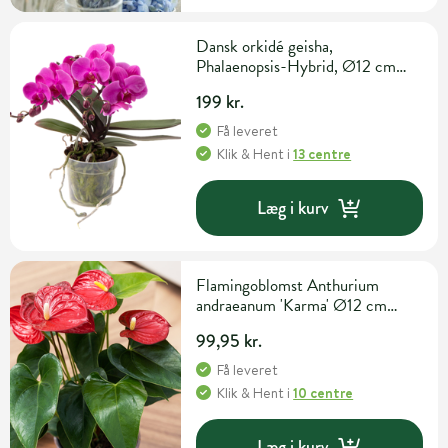
Dansk orkidé geisha,
Phalaenopsis-Hybrid, Ø12 cm
potte
199 kr.
Få leveret
Klik & Hent
i
13 centre
Læg i kurv
Flamingoblomst Anthurium
andraeanum 'Karma' Ø12 cm
potte
99,95 kr.
Få leveret
Klik & Hent
i
10 centre
Læg i kurv