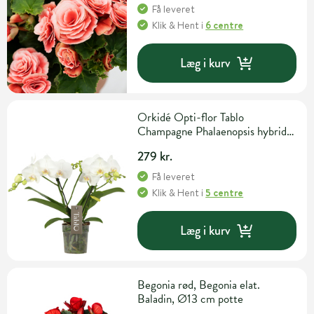
Få leveret
Klik & Hent
i
6 centre
Læg i kurv
Orkidé Opti-flor Tablo
Champagne Phalaenopsis hybrid 2
grene Ø12 cm potte
279 kr.
Få leveret
Klik & Hent
i
5 centre
Læg i kurv
Begonia rød, Begonia elat.
Baladin, Ø13 cm potte