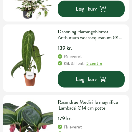
Læg i kurv
Dronning-flamingoblomst
Anthurium wearocqueanum Ø12
cm potte
139 kr.
Få leveret
Klik & Hent
i
5 centre
Læg i kurv
Rosendrue Medinilla magnifica
'Lambada' Ø14 cm potte
179 kr.
Få leveret