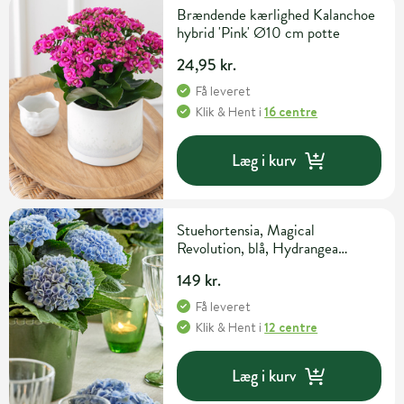
Brændende kærlighed Kalanchoe
hybrid 'Pink' Ø10 cm potte
24,95 kr.
Få leveret
Klik & Hent
i
16 centre
Læg i kurv
Stuehortensia, Magical
Revolution, blå, Hydrangea
macrophylla, Ø14 cm potte
149 kr.
Få leveret
Klik & Hent
i
12 centre
Læg i kurv