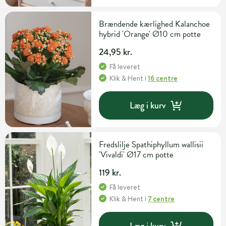
Brændende kærlighed Kalanchoe
hybrid 'Orange' Ø10 cm potte
24,95 kr.
Få leveret
Klik & Hent
i
16 centre
Læg i kurv
Fredslilje Spathiphyllum wallisii
'Vivaldi' Ø17 cm potte
119 kr.
Få leveret
Klik & Hent
i
7 centre
Læg i kurv