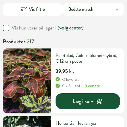
Vis filtre
Vis kun varer på lager i
(
vælg center
)
Produkter
217
Paletblad, Coleus blumei-hybrid,
Ø12 cm potte
39,95 kr.
Få leveret
Klik & Hent
i
10 centre
Læg i kurv
Hortensia Hydrangea