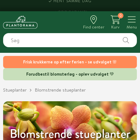
HENT SAMME DAG
0
Find center
Kurv
Menu
Frisk krukkerne op efter ferien - se udvalget 🌸
Forudbestil blomsterløg - oplev udvalget 💚
Stueplanter
Blomstrende stueplanter
Blomstrende stueplanter