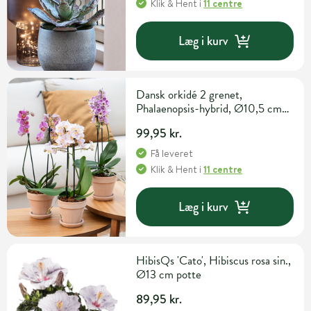
Klik & Hent
i
11 centre
Læg i kurv
Dansk orkidé 2 grenet,
Phalaenopsis-hybrid, Ø10,5 cm
potte
99,95 kr.
Få leveret
Klik & Hent
i
11 centre
Læg i kurv
HibisQs 'Cato', Hibiscus rosa sin.,
Ø13 cm potte
89,95 kr.