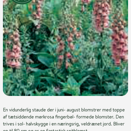
En vidunderlig staude der i juni- august blomstrer med toppe
af tætsiddende mørkrosa fingerbøl- formede blomster. Den
trives i sol- halvskygge i en næringsrig, veldrænet jord. Bliver
op til 80 cm og er en fantastisk snitblomst.