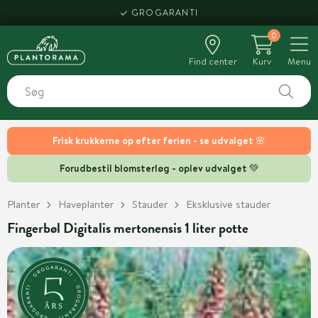
GROGARANTI
0
Find center
Kurv
Menu
Frisk krukkerne op efter ferien - se udvalget 🌸
Forudbestil blomsterløg - oplev udvalget 💚
Planter
Haveplanter
Stauder
Eksklusive stauder
Fingerbøl Digitalis mertonensis 1 liter potte