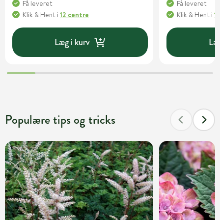
Få leveret
Få leveret
Klik & Hent
i
12 centre
Klik & Hent
i
1
Læg i kurv
Læg
Populære tips og tricks