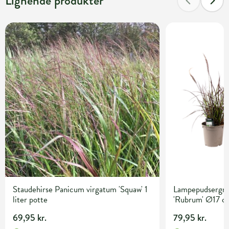
Lignende produkter
Staudehirse Panicum virgatum 'Squaw' 1
Lampepudsergræ
liter potte
'Rubrum' Ø17 c
69,95 kr.
79,95 kr.