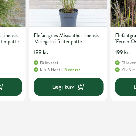
 sinensis
Elefantgræs Miscanthus sinensis
Elefantgræ
iter potte
'Variegatus' 5 liter potte
'Ferner Os
199 kr.
199 kr.
Få leveret
Få leve
Klik & Hent
i
13 centre
Klik & 
Læg i kurv
L