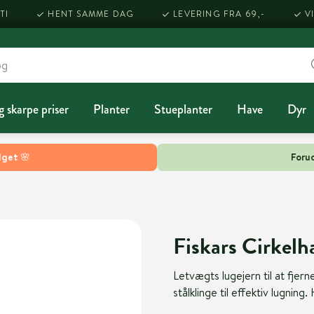
TI
HENT SAMME DAG
LEVERING FRA 69,-
V
g skarpe priser
Planter
Stueplanter
Have
Dyr
lget 🌸
Forud
Fiskars Cirkelh
Letvægts lugejern til at fjer
stålklinge til effektiv lugning