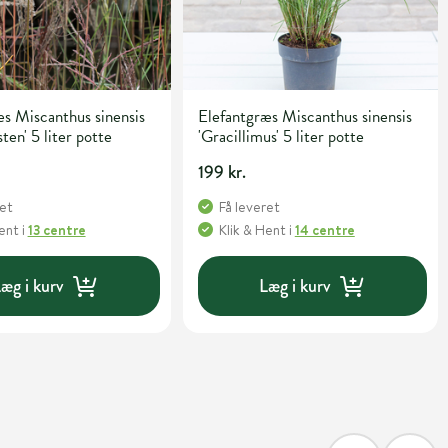
s Miscanthus sinensis
Elefantgræs Miscanthus sinensis
ten' 5 liter potte
'Gracillimus' 5 liter potte
199 kr.
ret
Få leveret
Hent
i
13 centre
Klik & Hent
i
14 centre
æg i kurv
Læg i kurv