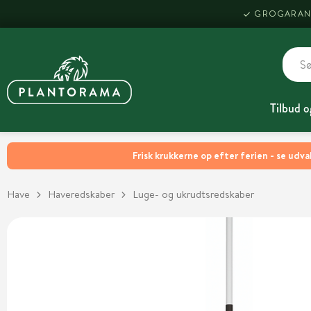
GROGARAN
Tilbud o
Frisk krukkerne op efter ferien - se udva
Have
Haveredskaber
Luge- og ukrudtsredskaber