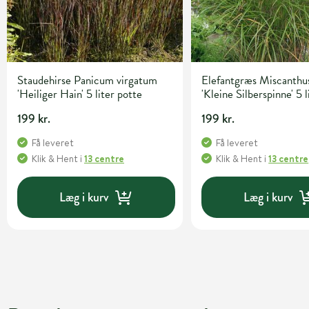
Staudehirse Panicum virgatum
Elefantgræs Miscanthus
'Heiliger Hain' 5 liter potte
'Kleine Silberspinne' 5 l
199 kr.
199 kr.
Få leveret
Få leveret
Klik & Hent
i
13 centre
Klik & Hent
i
13 centre
Læg i kurv
Læg i kurv