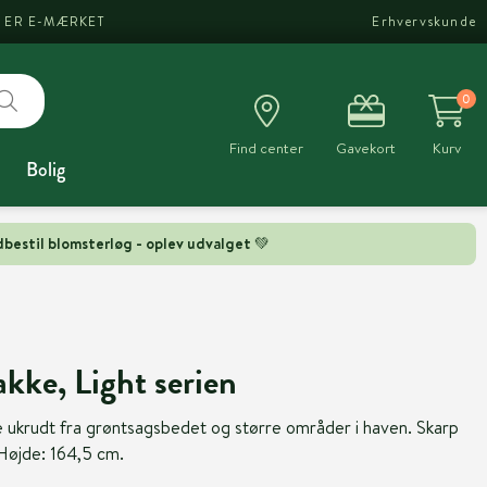
I ER E-MÆRKET
Erhvervskunde
0
Find center
Gavekort
Kurv
Bolig
bestil blomsterløg - oplev udvalget 💚
akke, Light serien
ne ukrudt fra grøntsagsbedet og større områder i haven. Skarp
. Højde: 164,5 cm.