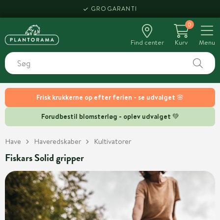
GROGARANTI
0
Find center
Kurv
Menu
Frisk krukkerne op efter ferien - se udvalget 🌸
Forudbestil blomsterløg - oplev udvalget 💚
Have
Haveredskaber
Kultivatorer
Fiskars Solid gripper