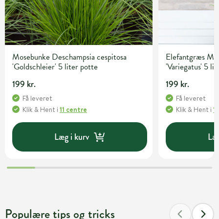
Mosebunke Deschampsia cespitosa
Elefantgræs Mis
'Goldschleier' 5 liter potte
'Variegatus' 5 li
199 kr.
199 kr.
Få leveret
Få leveret
Klik & Hent
i
11 centre
Klik & Hent
i
1
Læg i kurv
Læg
Populære tips og tricks