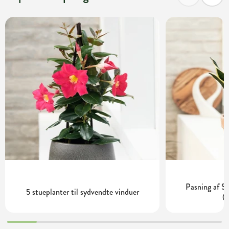
Pasning af S
5 stueplanter til sydvendte vinduer
(S