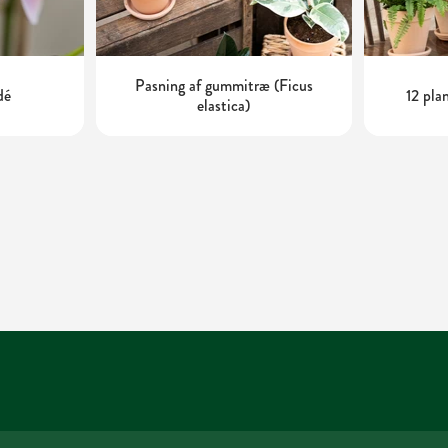
Pasning af gummitræ (Ficus
dé
12 pla
elastica)