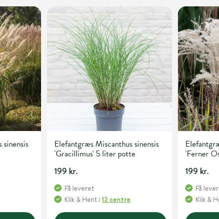
 sinensis
Elefantgræs Miscanthus sinensis
Elefantgræ
'Gracillimus' 5 liter potte
'Ferner Os
199 kr.
199 kr.
Få leveret
Få leve
Klik & Hent
i
12 centre
Klik & 