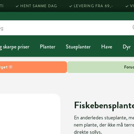
TI
HENT SAMME DAG
LEVERING FRA 69,-
V
g skarpe priser
Planter
Stueplanter
Have
Dyr
lget 🌸
Forud
Fiskebensplante
En anderledes stueplante, m
nem plante, der ikke må tørr
direkte sollys.