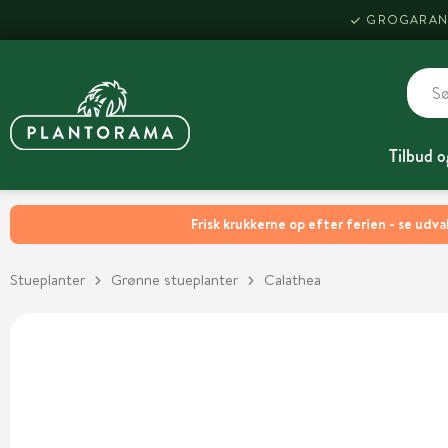
GROGARAN
Tilbud o
Frisk krukkerne op efter ferien - se udva
Stueplanter
Grønne stueplanter
Calathea