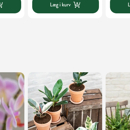
Læg i kurv
L