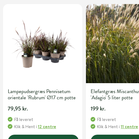
Lampepudsergræs Pennisetum
Elefantgræs Miscanthus
orientale 'Rubrum' Ø17 cm potte
'Adagio' 5 liter potte
79,95 kr.
199 kr.
Få leveret
Få leveret
Klik & Hent
i
12 centre
Klik & Hent
i
11 centre