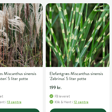
s Miscanthus sinensis
Elefantgræs Miscanthus sinensis
ten' 5 liter potte
'Zebrinus' 5 liter potte
199 kr.
ret
Få leveret
Hent
i
13 centre
Klik & Hent
i
12 centre