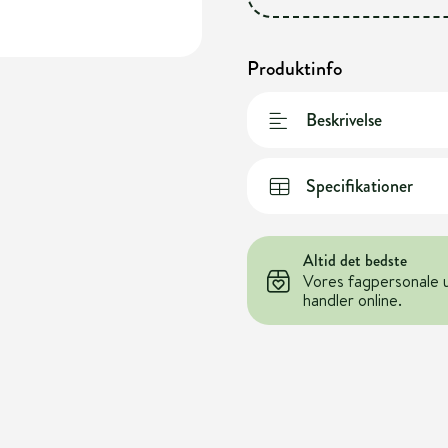
Produktinfo
Beskrivelse
Specifikationer
Altid det bedste
Vores fagpersonale 
handler online.