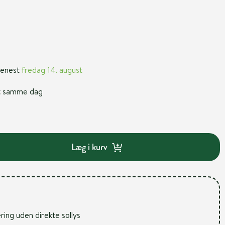
 senest
fredag 14. august
nt samme dag
Læg i kurv
ering uden direkte sollys