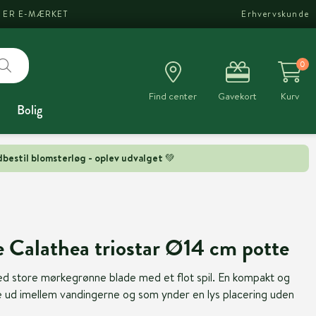
I ER E-MÆRKET
Erhvervskunde
0
Find center
Gavekort
Kurv
Bolig
bestil blomsterløg - oplev udvalget 💚
 Calathea triostar Ø14 cm potte
ed store mørkegrønne blade med et flot spil. En kompakt og
e ud imellem vandingerne og som ynder en lys placering uden