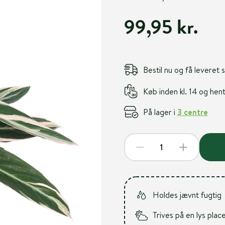
99,95 kr.
Bestil nu og få leveret
Køb inden kl. 14 og he
På lager i
3 centre
Holdes jævnt fugtig
Trives på en lys plac