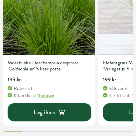
Mosebunke Deschampsia cespitosa
Elefantgræs Mis
'Goldschleier' 5 liter potte
'Variegatus' 5 li
199 kr.
199 kr.
Få leveret
Få leveret
Klik & Hent
i
11 centre
Klik & Hent
i
1
Læg i kurv
Læg