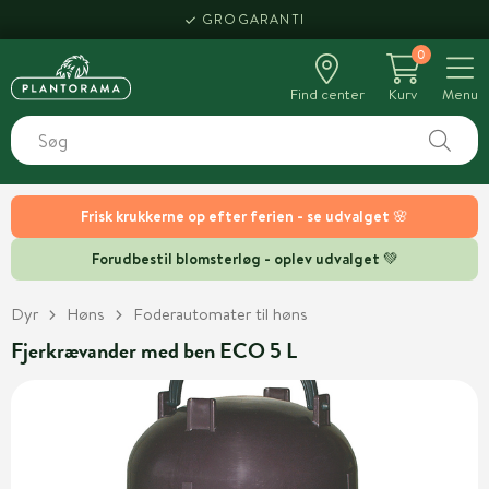
GROGARANTI
0
Find center
Kurv
Menu
Frisk krukkerne op efter ferien - se udvalget 🌸
Forudbestil blomsterløg - oplev udvalget 💚
Dyr
Høns
Foderautomater til høns
Fjerkrævander med ben ECO 5 L