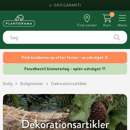
HENT SAMME DAG
0
Find center
Kurv
Menu
Frisk krukkerne op efter ferien - se udvalget 🌸
Forudbestil blomsterløg - oplev udvalget 💚
Bolig
Boliginteriør
Dekorationsartikler
Dekorationsartikler