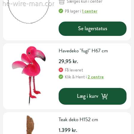
Sælges kun i center
På lager
i
1 center
Se lagerstatus
Havedeko "fugl" H67 cm
29,95 kr.
Få leveret
Klik & Hent
i
2 centre
Læg i kurv
Teak deko H152 cm
1.399 kr.