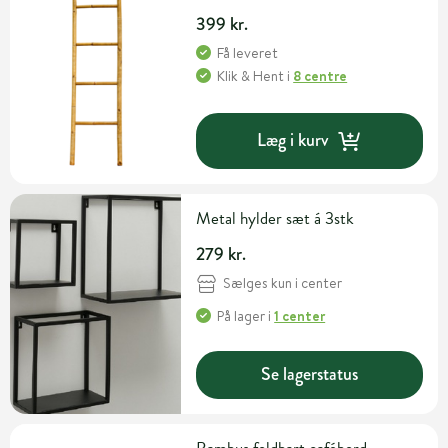
399 kr.
Få leveret
Klik & Hent
i
8 centre
Læg i kurv
Metal hylder sæt á 3stk
279 kr.
Sælges kun i center
På lager
i
1 center
Se lagerstatus