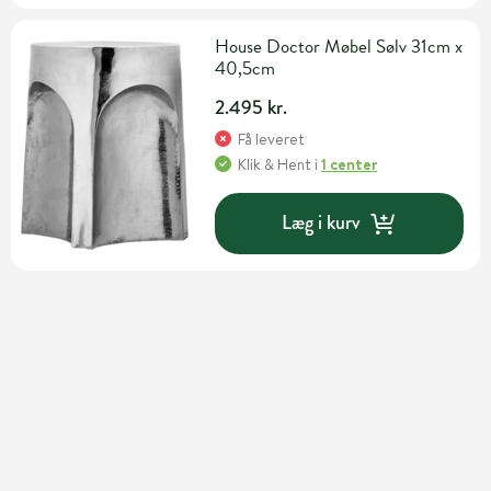
House Doctor Møbel Sølv 31cm x
40,5cm
2.495 kr.
Få leveret
Klik & Hent
i
1 center
Læg i kurv