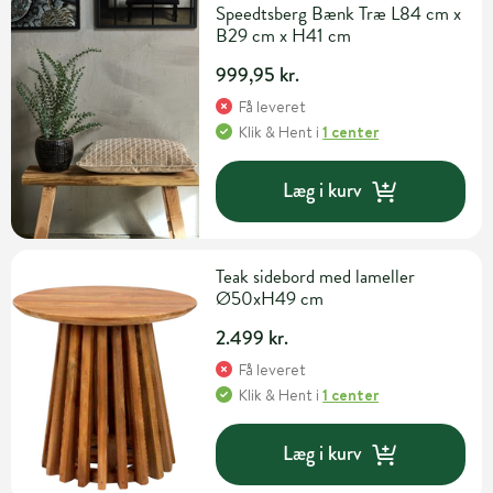
Speedtsberg Bænk Træ L84 cm x
B29 cm x H41 cm
999,95 kr.
Få leveret
Klik & Hent
i
1 center
Læg i kurv
Teak sidebord med lameller
Ø50xH49 cm
2.499 kr.
Få leveret
Klik & Hent
i
1 center
Læg i kurv