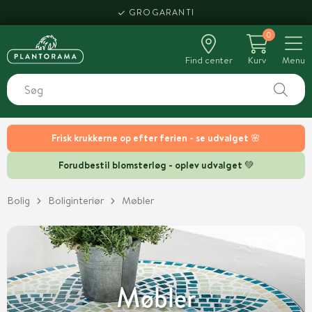
GROGARANTI
0
Find center
Kurv
Menu
Frisk krukkerne op efter ferien - se udvalget 🌸
Forudbestil blomsterløg - oplev udvalget 💚
Bolig
Boliginteriør
Møbler
Møbler