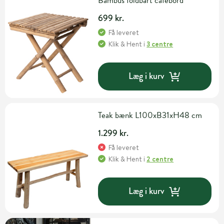
Bambus foldbart cafébord
699 kr.
Få leveret
Klik & Hent
i
3 centre
Læg i kurv
Teak bænk L100xB31xH48 cm
1.299 kr.
Få leveret
Klik & Hent
i
2 centre
Læg i kurv