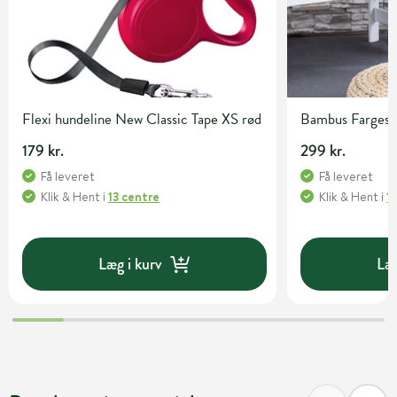
Flexi hundeline New Classic Tape XS rød
Bambus Fargesia 
179 kr.
299 kr.
Få leveret
Få leveret
Klik & Hent
i
13 centre
Klik & Hent
i
1
Læg i kurv
Læg