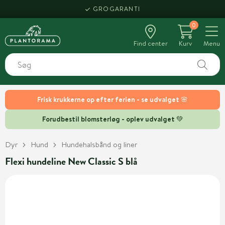
GROGARANTI
0
Find center
Kurv
Menu
Frisk krukkerne op efter ferien - se udvalget 🌸
Forudbestil blomsterløg - oplev udvalget 💚
Dyr
Hund
Hundehalsbånd og liner
Flexi hundeline New Classic S blå