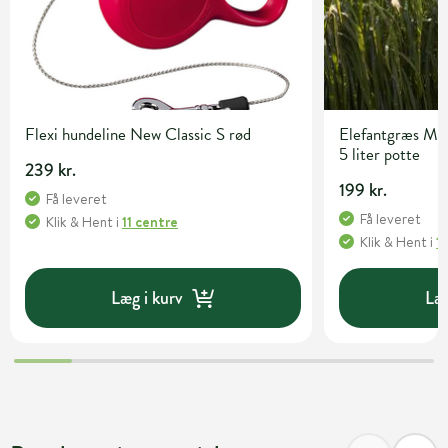
Flexi hundeline New Classic S rød
Elefantgræs Misc
5 liter potte
239 kr.
199 kr.
Få leveret
Få leveret
Klik & Hent
i
11 centre
Klik & Hent
i
1
Læg i kurv
Læg