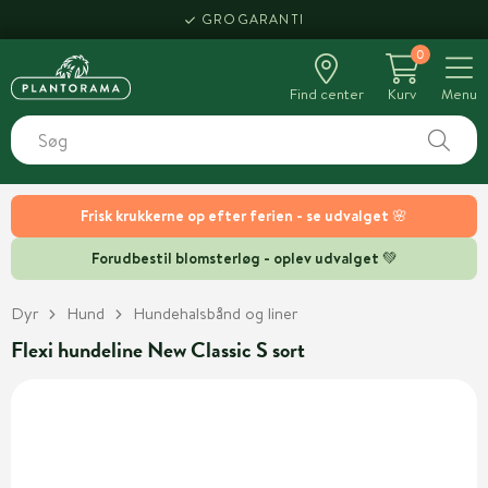
GROGARANTI
0
Find center
Kurv
Menu
Frisk krukkerne op efter ferien - se udvalget 🌸
Forudbestil blomsterløg - oplev udvalget 💚
Dyr
Hund
Hundehalsbånd og liner
Flexi hundeline New Classic S sort