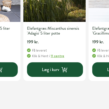
5 liter
Elefantgræs Miscanthus sinensis
Elefantgræ
'Adagio' 5 liter potte
'Gracillimu
199 kr.
199 kr.
Få leveret
Få leve
Klik & Hent
i
11 centre
Klik & 
Læg i kurv
L