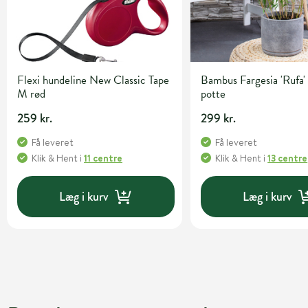
Flexi hundeline New Classic Tape
Bambus Fargesia 'Rufa' 
M rød
potte
259 kr.
299 kr.
Få leveret
Få leveret
Klik & Hent
i
11 centre
Klik & Hent
i
13 centre
Læg i kurv
Læg i kurv