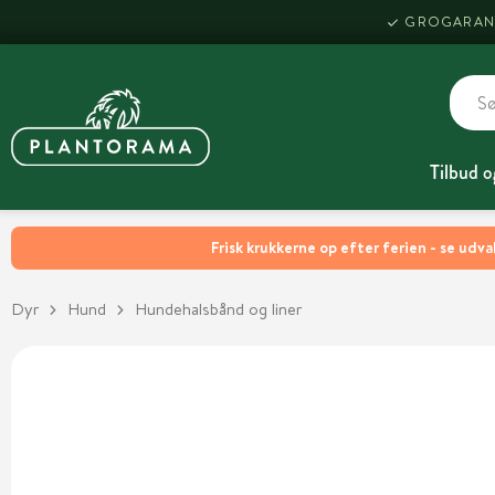
GROGARAN
Tilbud o
Frisk krukkerne op efter ferien - se udva
Dyr
Hund
Hundehalsbånd og liner