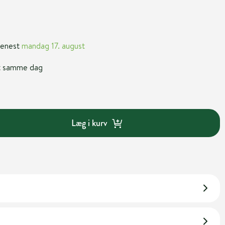
 senest
mandag 17. august
nt samme dag
Læg i kurv