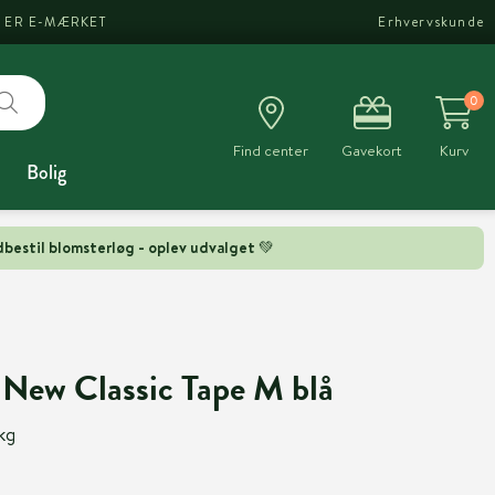
I ER E-MÆRKET
Erhvervskunde
0
Find center
Gavekort
Kurv
Bolig
bestil blomsterløg - oplev udvalget 💚
 New Classic Tape M blå
 kg