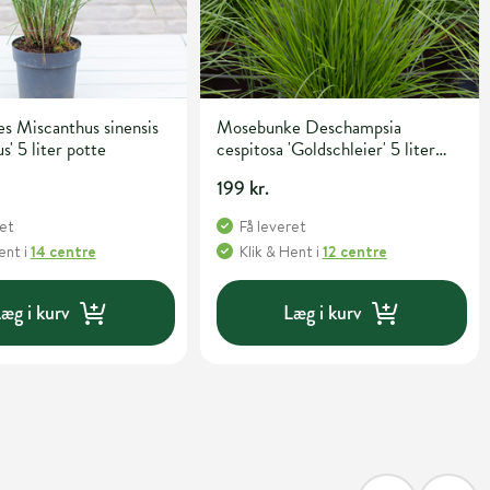
s Miscanthus sinensis
Mosebunke Deschampsia
s' 5 liter potte
cespitosa 'Goldschleier' 5 liter
potte
199 kr.
ret
Få leveret
Hent
i
14 centre
Klik & Hent
i
12 centre
æg i kurv
Læg i kurv