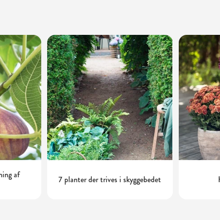
ning af
7 planter der trives i skyggebedet