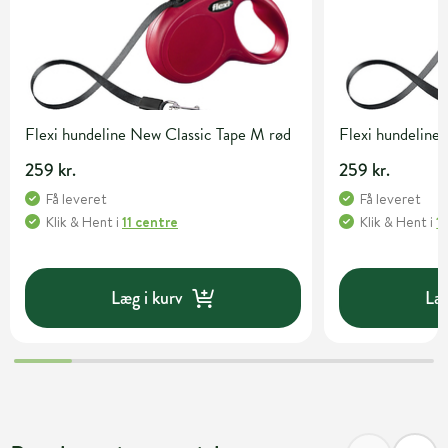
Flexi hundeline New Classic Tape M rød
Flexi hundeline
259 kr.
259 kr.
Få leveret
Få leveret
Klik & Hent
i
11 centre
Klik & Hent
i
1
Læg i kurv
Læg