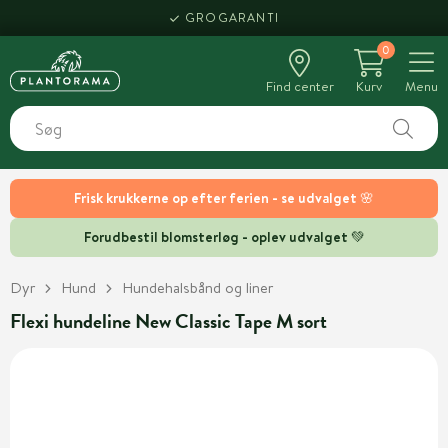
GROGARANTI
0
Find center
Kurv
Menu
Frisk krukkerne op efter ferien - se udvalget 🌸
Forudbestil blomsterløg - oplev udvalget 💚
Dyr
Hund
Hundehalsbånd og liner
Flexi hundeline New Classic Tape M sort