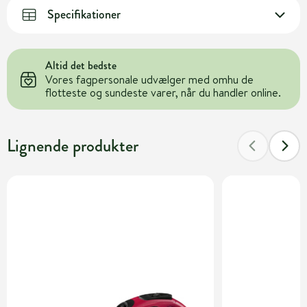
Specifikationer
Altid det bedste
Vores fagpersonale udvælger med omhu de
flotteste og sundeste varer, når du handler online.
Lignende produkter