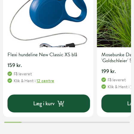
Flexi hundeline New Classic XS blå
Mosebunke Desc
'Goldschleier' 5 
159 kr.
199 kr.
Få leveret
Få leveret
Klik & Hent
i
12 centre
Klik & Hent
i
1
Læg i kurv
Læg