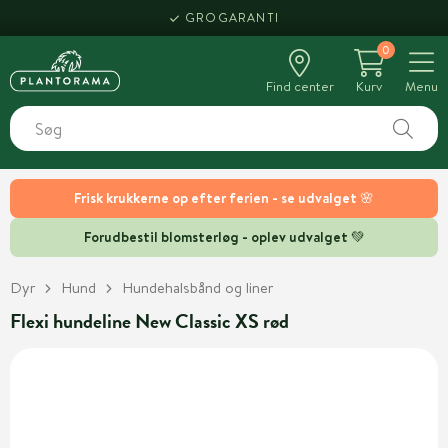
GROGARANTI
0
Find center
Kurv
Menu
Frisk krukkerne op efter ferien - se udvalget 🌸
Forudbestil blomsterløg - oplev udvalget 💚
Dyr
Hund
Hundehalsbånd og liner
Flexi hundeline New Classic XS rød